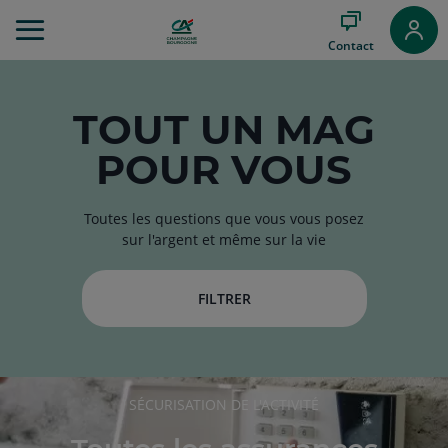
Aller
au
Contact
Menu
Aller au
Contenu
Aller
TOUT
UN MAG
au
POUR VOUS
Pied
de
page
Toutes les questions que vous vous posez
sur l'argent et même sur la vie
FILTRER
RUBRIQUE
SÉCURISATION DE L'ACTIVITÉ
DE
L'ARTICLE