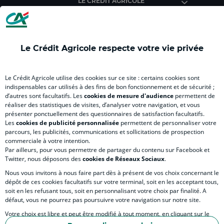
LE CREDIT AGRICOLE
(
(
(
(
(
nouvel
nouvel
nouvel
nouvel
nou
onglet
onglet
onglet
onglet
ong
)
)
)
)
)
Le Crédit Agricole respecte votre vie privée
RELATION BANQUE CLIENT
Le Crédit Agricole utilise des cookies sur ce site : certains cookies sont
indispensables car utilisés à des fins de bon fonctionnement et de sécurité ;
d’autres sont facultatifs. Les
cookies de mesure d'audience
permettent de
SITES SPECIALISES
réaliser des statistiques de visites, d’analyser votre navigation, et vous
présenter ponctuellement des questionnaires de satisfaction facultatifs.
Les
cookies de publicité personnalisée
permettent de personnaliser votre
parcours, les publicités, communications et sollicitations de prospection
commerciale à votre intention.
Par ailleurs, pour vous permettre de partager du contenu sur Facebook et
Accessibilité numérique du site
Twitter, nous déposons des
cookies de Réseaux Sociaux
.
Nous vous invitons à nous faire part dès à présent de vos choix concernant le
dépôt de ces cookies facultatifs sur votre terminal, soit en les acceptant tous,
soit en les refusant tous, soit en personnalisant votre choix par finalité. A
MENTIONS LÉGALES
défaut, vous ne pourrez pas poursuivre votre navigation sur notre site.
COOKIES ET POLITIQUE DE PROTECTION DES DONNÉES PERSONNELLES DU SITE IN
Votre choix est libre et peut être modifié à tout moment, en cliquant sur le
lien "Cookies", en bas de page.