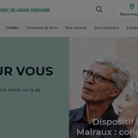
ger de caisse régionale
Assistance
Nous trou
de
Crédits
Simulation & devis
Nos conseils
Etre sociétaire
Evènem
recherche
R VOUS
RUBRIQUE
FISCALITÉ
DE
L'ARTICLE
t et même sur la vie
Dispositif 
Malraux : con