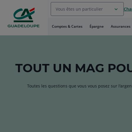
Aller
Vous êtes un particulier
Chan
au
Menu
Aller au
Comptes & Cartes
Épargne
Assurances
Contenu
Aller
au
Pied
de
page
TOUT
UN MAG
POU
Toutes les questions que vous vous posez sur l'argen