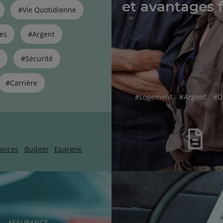
et avantages 
#Vie Quotidienne
es
#Argent
#Sécurité
#Carrière
hashtag
hashtag
ha
#
Logement
#
Argent
#
D
ances
Budget
Epargne
RUBRIQUE
ASSURANCE