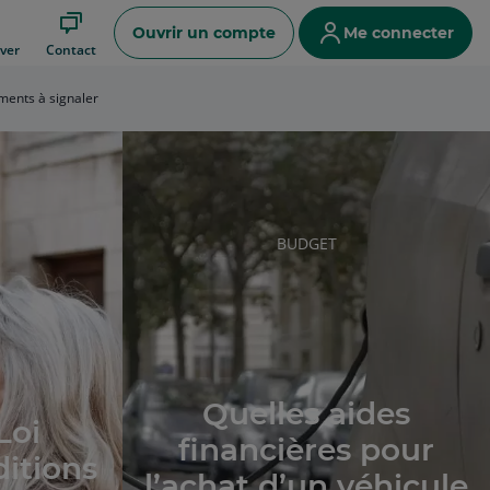
Ouvrir un compte
Me connecter
ver
Contact
ents à signaler
RUBRIQUE
BUDGET
DE
L'ARTICLE
Quelles aides
Loi
financières pour
ditions
l’achat d’un véhicule