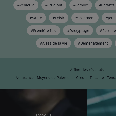
Liste
#Véhicule
#Etudiant
#Famille
#Enfants
de
liens
pour
#Santé
#Loisir
#Logement
#Jeun
filtrer
les
#Première fois
#Décryptage
#Retraite
articles
par
#Aléas de la vie
#Déménagement
thématiques
naviguez
avec
la
touche
Affiner les résultats
navigation
lien
Assurance
Moyens de Paiement
Crédit
Fiscalité
Tend
RUBRIQUE
EPARGNE