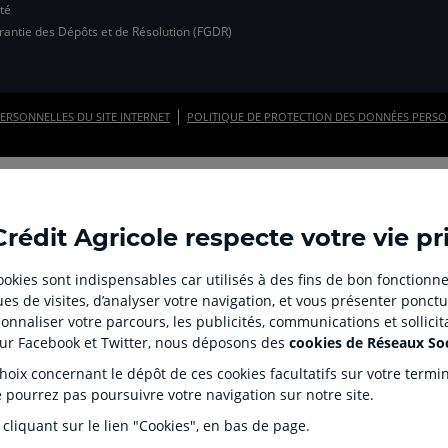
té
page
page
page
page
page
page
antie des Dépôts et de Résolution (FGDR)
facebook
instagram
youtube
twitter
TikTok
linkedi
du
du
du
du
du
du
Crédit
Crédit
Crédit
Crédit
Crédit
Crédit
Agricole
Agricole
Agricole
Agricole
Agricole
Agricol
ERSONNELLES DU SITE INTERNET
POLITIQUE DE PROTECTION DES DONNÉES PERSON
d'Ille-
d'Ille-
d'Ille-
(
(
d'Ille-
et-
et-
et-
nouvel
nouvel
et-
Vilaine
Vilaine
Vilaine
onglet
onglet
Vilaine
(
(
(
)
)
(
nouvel
nouvel
nouvel
nouvel
Crédit Agricole respecte votre vie pr
onglet
onglet
onglet
onglet
)
)
)
)
 cookies sont indispensables car utilisés à des fins de bon fonctionne
es de visites, d’analyser votre navigation, et vous présenter ponctu
nnaliser votre parcours, les publicités, communications et sollici
sur Facebook et Twitter, nous déposons des
cookies de Réseaux So
ix concernant le dépôt de ces cookies facultatifs sur votre terminal
e pourrez pas poursuivre votre navigation sur notre site.
 cliquant sur le lien "Cookies", en bas de page.