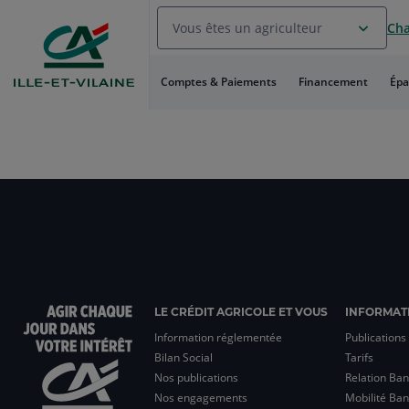
Aller
Vous êtes un agriculteur
Cha
au
Menu
Aller au
Comptes & Paiements
Financement
Épa
Contenu
Aller
au
Pied
Pour
de
naviguer
page
utilisez
la
touche
de
lien
LE CRÉDIT AGRICOLE ET VOUS
INFORMATI
Information réglementée
Publications
Bilan Social
Tarifs
Nos publications
Relation Ban
Nos engagements
Mobilité Ban