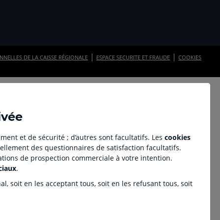
n
e
NELLES DE LA CAISSE RÉGIONALE
ESPACE SECURITE ET FRAUDE
COOKIES
ivée
ment et de sécurité ; d’autres sont facultatifs. Les
cookies
ellement des questionnaires de satisfaction facultatifs.
tations de prospection commerciale à votre intention.
ciaux
.
, soit en les acceptant tous, soit en les refusant tous, soit