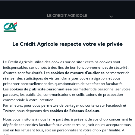
Crédit
Crédit
Crédit
Crédit
Créd
Agricole
Agricole
Agricole
Agricole
Agri
LE CREDIT AGRICOLE
(
Master
(
(
Mas
nouvel
(
nouvel
nouvel
(
onglet
nouvel
onglet
onglet
nou
)
onglet
)
)
ong
Le Crédit Agricole respecte votre vie privée
)
)
RELATION BANQUE CLIENT
Le Crédit Agricole utilise des cookies sur ce site : certains cookies sont
indispensables car utilisés à des fins de bon fonctionnement et de sécurité ;
d’autres sont facultatifs. Les
cookies de mesure d'audience
permettent de
SITES SPECIALISES
réaliser des statistiques de visites, d’analyser votre navigation, et vous
présenter ponctuellement des questionnaires de satisfaction facultatifs.
Les
cookies de publicité personnalisée
permettent de personnaliser votre
parcours, les publicités, communications et sollicitations de prospection
commerciale à votre intention.
Par ailleurs, pour vous permettre de partager du contenu sur Facebook et
Accessibilité numérique du site
Twitter, nous déposons des
cookies de Réseaux Sociaux
.
Nous vous invitons à nous faire part dès à présent de vos choix concernant le
dépôt de ces cookies facultatifs sur votre terminal, soit en les acceptant tous,
soit en les refusant tous, soit en personnalisant votre choix par finalité. A
MENTIONS LÉGALES