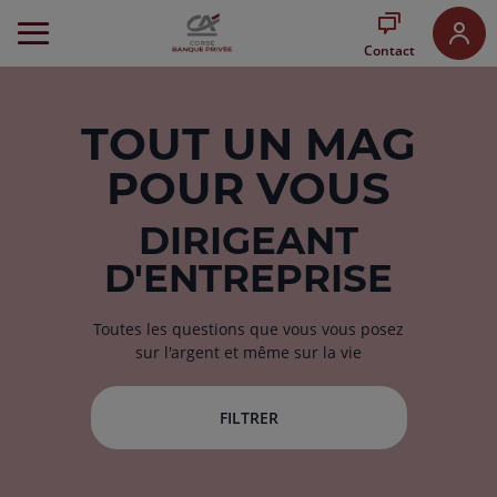
Aller
au
Contact
Menu
Aller au
Contenu
Aller
TOUT
UN MAG
au
POUR VOUS
Pied
de
page
DIRIGEANT
D'ENTREPRISE
Toutes les questions que vous vous posez
sur l'argent et même sur la vie
FILTRER