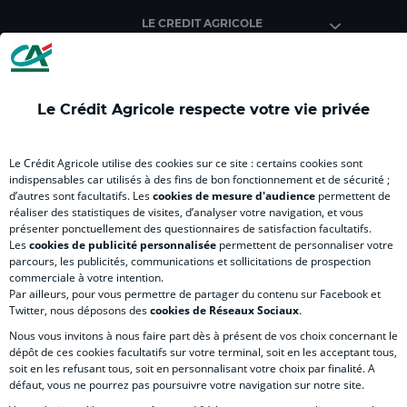
Agricole
Agricole
Agricole
Agricole
Agri
LE CREDIT AGRICOLE
(
(
(
(
(
nouvel
nouvel
nouvel
nouvel
nou
onglet
onglet
onglet
onglet
ong
)
)
)
)
)
Le Crédit Agricole respecte votre vie privée
RELATION BANQUE CLIENT
Le Crédit Agricole utilise des cookies sur ce site : certains cookies sont
indispensables car utilisés à des fins de bon fonctionnement et de sécurité ;
d’autres sont facultatifs. Les
cookies de mesure d'audience
permettent de
SITES SPECIALISES
réaliser des statistiques de visites, d’analyser votre navigation, et vous
présenter ponctuellement des questionnaires de satisfaction facultatifs.
Les
cookies de publicité personnalisée
permettent de personnaliser votre
parcours, les publicités, communications et sollicitations de prospection
commerciale à votre intention.
Par ailleurs, pour vous permettre de partager du contenu sur Facebook et
Accessibilité numérique du site
Twitter, nous déposons des
cookies de Réseaux Sociaux
.
Nous vous invitons à nous faire part dès à présent de vos choix concernant le
dépôt de ces cookies facultatifs sur votre terminal, soit en les acceptant tous,
soit en les refusant tous, soit en personnalisant votre choix par finalité. A
MENTIONS LÉGALES
défaut, vous ne pourrez pas poursuivre votre navigation sur notre site.
COOKIES ET POLITIQUE DE PROTECTION DES DONNÉES PERSONNELLES DU SITE IN