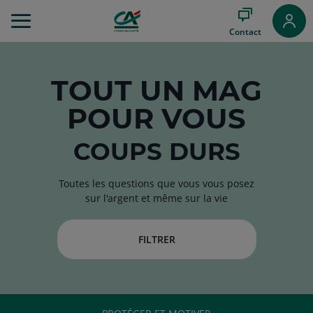
Aller
au
Contact
Menu
Aller au
Contenu
Aller
TOUT
UN MAG
au
POUR VOUS
Pied
de
page
COUPS DURS
Toutes les questions que vous vous posez
sur l'argent et même sur la vie
FILTRER
RUBRIQUE