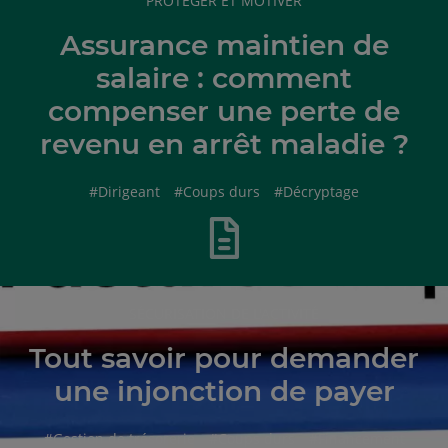
PROTÉGER ET MOTIVER
DE
L'ARTICLE
Assurance maintien de
salaire : comment
compenser une perte de
revenu en arrêt maladie ?
hashtag
hashtag
hashtag
#
Dirigeant
#
Coups durs
#
Décryptage
RUBRIQUE
SÉCURISATION DE L'ACTIVITÉ
DE
L'ARTICLE
Tout savoir pour demander
une injonction de payer
hashtag
hashtag
hashtag
#
Gestion de trésorerie
#
Coups durs
#
Financement