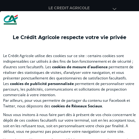
Agricole
Agricole
Agricole
Agricole
Agri
LE CREDIT AGRICOLE
(
(
(
(
(
nouvel
nouvel
nouvel
nouvel
nou
onglet
onglet
onglet
onglet
ong
)
)
)
)
)
Le Crédit Agricole respecte votre vie privée
RELATION BANQUE CLIENT
Le Crédit Agricole utilise des cookies sur ce site : certains cookies sont
indispensables car utilisés à des fins de bon fonctionnement et de sécurité ;
d’autres sont facultatifs. Les
cookies de mesure d'audience
permettent de
SITES SPECIALISES
réaliser des statistiques de visites, d’analyser votre navigation, et vous
présenter ponctuellement des questionnaires de satisfaction facultatifs.
Les
cookies de publicité personnalisée
permettent de personnaliser votre
parcours, les publicités, communications et sollicitations de prospection
commerciale à votre intention.
Par ailleurs, pour vous permettre de partager du contenu sur Facebook et
Accessibilité numérique du site
Twitter, nous déposons des
cookies de Réseaux Sociaux
.
Nous vous invitons à nous faire part dès à présent de vos choix concernant le
dépôt de ces cookies facultatifs sur votre terminal, soit en les acceptant tous,
soit en les refusant tous, soit en personnalisant votre choix par finalité. A
MENTIONS LÉGALES
défaut, vous ne pourrez pas poursuivre votre navigation sur notre site.
COOKIES ET POLITIQUE DE PROTECTION DES DONNÉES PERSONNELLES DU SITE IN