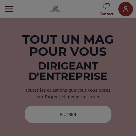
Aller
au
Contact
Menu
Aller au
Contenu
Aller
TOUT
UN MAG
au
POUR VOUS
Pied
de
page
DIRIGEANT
D'ENTREPRISE
Toutes les questions que vous vous posez
sur l'argent et même sur la vie
FILTRER