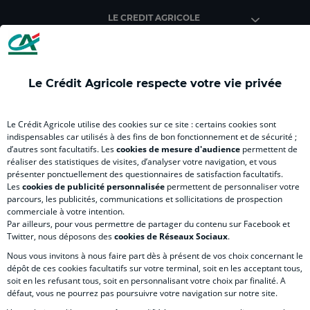
Agricole
Agricole
Agricole
Agricole
Agri
LE CREDIT AGRICOLE
(
(
(
(
(
nouvel
nouvel
nouvel
nouvel
nou
onglet
onglet
onglet
onglet
ong
)
)
)
)
)
Le Crédit Agricole respecte votre vie privée
RELATION BANQUE CLIENT
Le Crédit Agricole utilise des cookies sur ce site : certains cookies sont
indispensables car utilisés à des fins de bon fonctionnement et de sécurité ;
d’autres sont facultatifs. Les
cookies de mesure d'audience
permettent de
SITES SPECIALISES
réaliser des statistiques de visites, d’analyser votre navigation, et vous
présenter ponctuellement des questionnaires de satisfaction facultatifs.
Les
cookies de publicité personnalisée
permettent de personnaliser votre
parcours, les publicités, communications et sollicitations de prospection
commerciale à votre intention.
Par ailleurs, pour vous permettre de partager du contenu sur Facebook et
Accessibilité
Twitter, nous déposons des
cookies de Réseaux Sociaux
.
Nous vous invitons à nous faire part dès à présent de vos choix concernant le
dépôt de ces cookies facultatifs sur votre terminal, soit en les acceptant tous,
soit en les refusant tous, soit en personnalisant votre choix par finalité. A
MENTIONS LÉGALES
défaut, vous ne pourrez pas poursuivre votre navigation sur notre site.
COOKIES ET POLITIQUE DE PROTECTION DES DONNÉES PERSONNELLES DU SITE IN