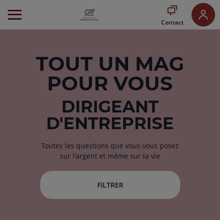
Aller
au
Contact
Menu
Aller au
Contenu
Aller
TOUT
UN MAG
au
POUR VOUS
Pied
de
page
DIRIGEANT
D'ENTREPRISE
Toutes les questions que vous vous posez
sur l'argent et même sur la vie
FILTRER