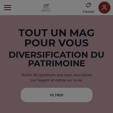
Aller
au
Contact
Menu
Aller au
Contenu
Aller
TOUT
UN MAG
au
POUR VOUS
Pied
de
page
DIVERSIFICATION DU
PATRIMOINE
Toutes les questions que vous vous posez
sur l'argent et même sur la vie
FILTRER