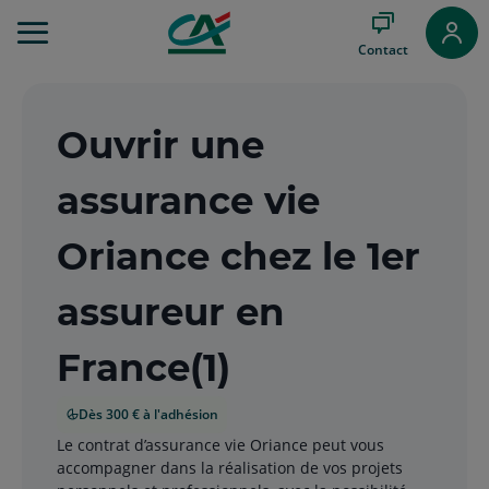
Aller
au
Contact
Menu
Aller au
Contenu
Aller
Ouvrir une
au
Pied
assurance vie
de
page
Oriance chez le 1er
assureur en
France(1)
Dès 300 € à l'adhésion
Le contrat d’assurance vie Oriance peut vous
accompagner dans la réalisation de vos projets