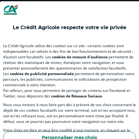
(
Master
(
(
Mas
nouvel
(
nouvel
nouvel
(
onglet
nouvel
onglet
onglet
nou
)
onglet
)
)
ong
Le Crédit Agricole respecte votre vie privée
)
)
RELATION BANQUE CLIENT
Le Crédit Agricole utilise des cookies sur ce site : certains cookies sont
indispensables car utilisés à des fins de bon fonctionnement et de sécurité ;
d’autres sont facultatifs. Les
cookies de mesure d'audience
permettent de
SITES SPECIALISES
réaliser des statistiques de visites, d’analyser votre navigation, et vous
présenter ponctuellement des questionnaires de satisfaction facultatifs.
Les
cookies de publicité personnalisée
permettent de personnaliser votre
parcours, les publicités, communications et sollicitations de prospection
commerciale à votre intention.
Par ailleurs, pour vous permettre de partager du contenu sur Facebook et
Accessibilité numérique du site
Twitter, nous déposons des
cookies de Réseaux Sociaux
.
Nous vous invitons à nous faire part dès à présent de vos choix concernant le
dépôt de ces cookies facultatifs sur votre terminal, soit en les acceptant tous,
soit en les refusant tous, soit en personnalisant votre choix par finalité. A
MENTIONS LÉGALES
défaut, vous ne pourrez pas poursuivre votre navigation sur notre site.
COOKIES ET POLITIQUE DE PROTECTION DES DONNÉES PERSONNELLES DU SITE IN
Votre choix est libre et peut être modifié à tout moment, en cliquant sur le
lien "Cookies", en bas de page.
POLITIQUE DE PROTECTION DES DONNÉES PERSONNELLES DE LA CAISSE RÉGIONA
Personnaliser mes choix