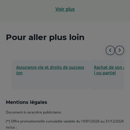
Voir plus
Pour aller plus loin
Aller
All
au
à
Assurance vie et droits de success
Rachat de son ass
ion
l ou partiel
début
la
de
fin
la
de
Mentions légales
liste
la
Document à caractère publicitaire.
list
(*) Offre promotionnelle cumulable valable du 19/01/2026 au 31/12/2026
inclus :