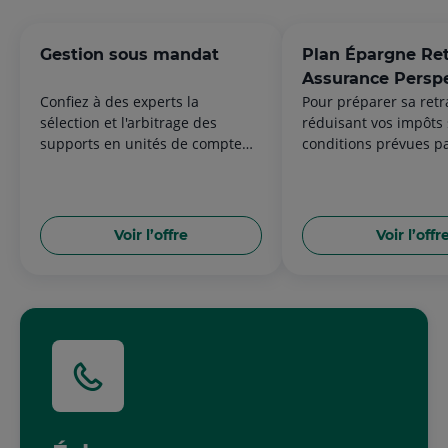
Gestion sous mandat
Plan Épargne Ret
Assurance Persp
Confiez à des experts la
Pour préparer sa retr
(PER Assurance)
sélection et l'arbitrage des
réduisant vos impôts 
supports en unités de compte
conditions prévues pa
éligibles au mandat de votre
réglementation.
contrat.
Voir l’offre
Voir l’offr