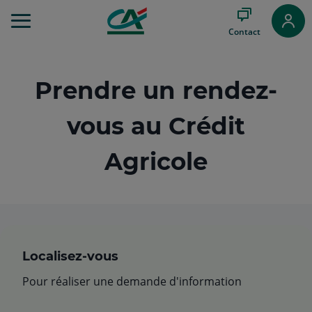
Aller
au
Contact
Menu
Aller au
Contenu
Aller
Prendre un rendez-
au
Pied
vous au Crédit
de
page
Agricole
Localisez-vous
Pour réaliser une demande d'information