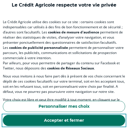
)
onglet
)
)
ong
Le Crédit Agricole respecte votre vie privée
)
)
RELATION BANQUE CLIENT
Le Crédit Agricole utilise des cookies sur ce site : certains cookies sont
indispensables car utilisés à des fins de bon fonctionnement et de sécurité ;
d’autres sont facultatifs. Les
cookies de mesure d'audience
permettent de
SITES SPECIALISES
réaliser des statistiques de visites, d’analyser votre navigation, et vous
présenter ponctuellement des questionnaires de satisfaction facultatifs.
Les
cookies de publicité personnalisée
permettent de personnaliser votre
parcours, les publicités, communications et sollicitations de prospection
commerciale à votre intention.
Par ailleurs, pour vous permettre de partager du contenu sur Facebook et
Accessibilité numérique du site
Twitter, nous déposons des
cookies de Réseaux Sociaux
.
Nous vous invitons à nous faire part dès à présent de vos choix concernant le
dépôt de ces cookies facultatifs sur votre terminal, soit en les acceptant tous,
soit en les refusant tous, soit en personnalisant votre choix par finalité. A
MENTIONS LÉGALES
défaut, vous ne pourrez pas poursuivre votre navigation sur notre site.
COOKIES ET POLITIQUE DE PROTECTION DES DONNÉES PERSONNELLES DU SITE IN
Votre choix est libre et peut être modifié à tout moment, en cliquant sur le
lien "Cookies", en bas de page.
POLITIQUE DE PROTECTION DES DONNÉES PERSONNELLES DE LA CAISSE RÉGIONA
Personnaliser mes choix
Pour en savoir plus sur les responsables de traitement et les finalités, cliquez
ESPACE SECURITE ET FRAUDE
sur "Personnaliser mes choix".
Accepter et fermer
COOKIES