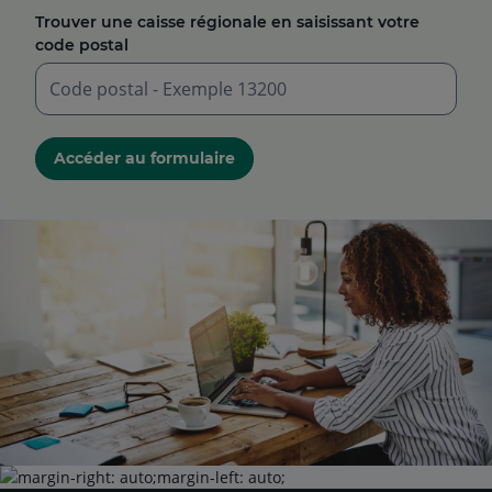
Trouver une caisse régionale en saisissant votre
code postal
Saisir
un
Accéder au formulaire
code
postal
à
5
chiffres