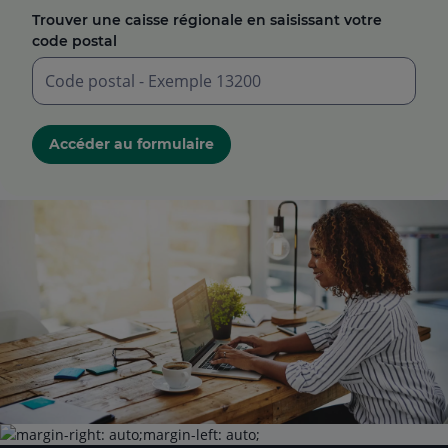
Trouver une caisse régionale en saisissant votre
code postal
Saisir
un
Accéder au formulaire
code
postal
à
5
chiffres