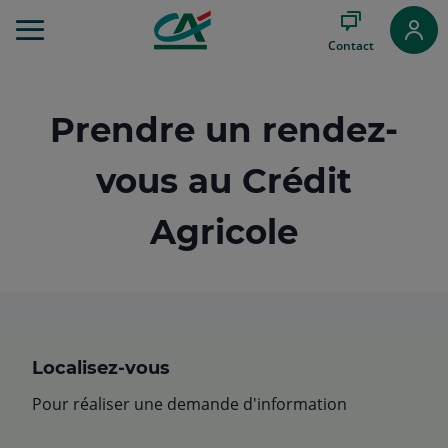
Aller
au
Contact
Menu
Aller au
Contenu
Aller
Prendre un rendez-
au
Pied
vous au Crédit
de
page
Agricole
Localisez-vous
Pour réaliser une demande d'information