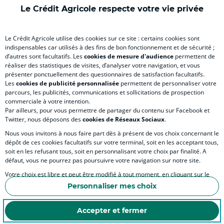
)
onglet
)
)
ong
Le Crédit Agricole respecte votre vie privée
)
)
RELATION BANQUE CLIENT
Le Crédit Agricole utilise des cookies sur ce site : certains cookies sont
indispensables car utilisés à des fins de bon fonctionnement et de sécurité ;
d’autres sont facultatifs. Les
cookies de mesure d'audience
permettent de
SITES SPECIALISES
réaliser des statistiques de visites, d’analyser votre navigation, et vous
présenter ponctuellement des questionnaires de satisfaction facultatifs.
Les
cookies de publicité personnalisée
permettent de personnaliser votre
parcours, les publicités, communications et sollicitations de prospection
commerciale à votre intention.
Par ailleurs, pour vous permettre de partager du contenu sur Facebook et
Accessibilité numérique du site
Twitter, nous déposons des
cookies de Réseaux Sociaux
.
Nous vous invitons à nous faire part dès à présent de vos choix concernant le
dépôt de ces cookies facultatifs sur votre terminal, soit en les acceptant tous,
soit en les refusant tous, soit en personnalisant votre choix par finalité. A
MENTIONS LÉGALES
défaut, vous ne pourrez pas poursuivre votre navigation sur notre site.
COOKIES ET POLITIQUE DE PROTECTION DES DONNÉES PERSONNELLES DU SITE IN
Votre choix est libre et peut être modifié à tout moment, en cliquant sur le
lien "Cookies", en bas de page.
POLITIQUE DE PROTECTION DES DONNÉES PERSONNELLES DE LA CAISSE RÉGIONA
Personnaliser mes choix
Pour en savoir plus sur les responsables de traitement et les finalités, cliquez
ESPACE SECURITE ET FRAUDE
sur "Personnaliser mes choix".
Accepter et fermer
COOKIES