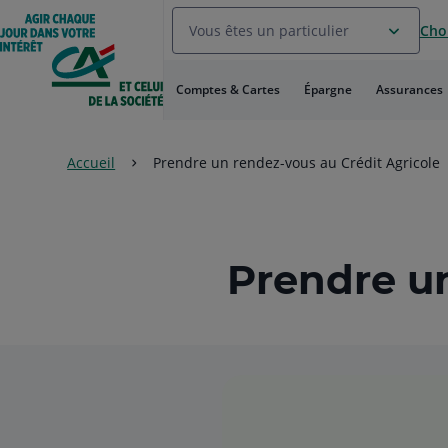
Aller
Vous êtes un particulier
Choi
au
Menu
Aller au
Comptes & Cartes
Épargne
Assurances
Contenu
Aller
au
Pied
Accueil
Prendre un rendez-vous au Crédit Agricole
de
page
Prendre un