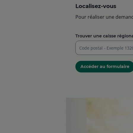
Localisez-vous
Pour réaliser une demand
Trouver une caisse régiona
Saisir
un
Accéder au formulaire
code
postal
à
5
chiffres