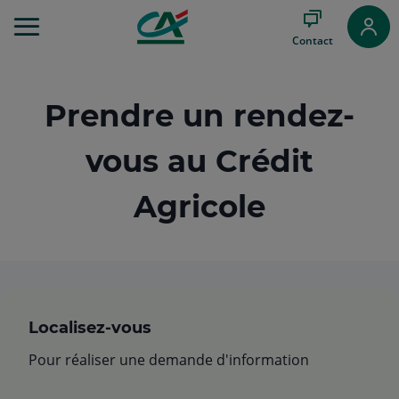
Aller
au
Contact
Menu
Aller au
Contenu
Aller
Prendre un rendez-
au
Pied
vous au Crédit
de
page
Agricole
Localisez-vous
Pour réaliser une demande d'information