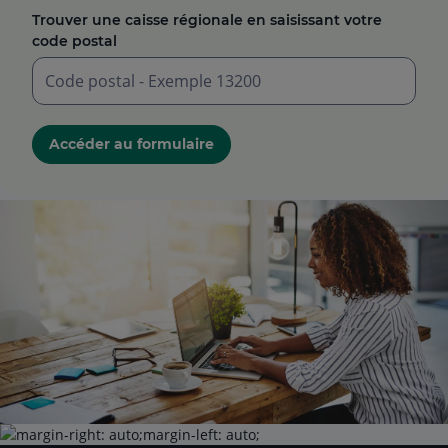
Trouver une caisse régionale en saisissant votre
code postal
Saisir
un
Accéder au formulaire
code
postal
à
5
chiffres