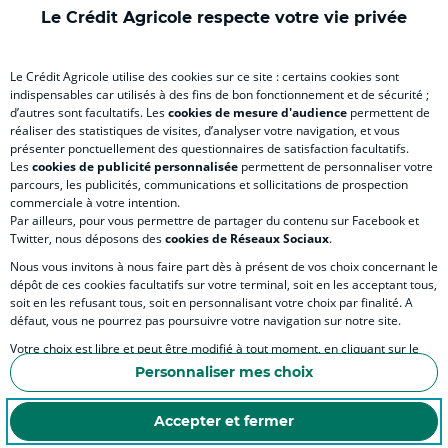
)
onglet
)
)
ong
Le Crédit Agricole respecte votre vie privée
)
)
RELATION BANQUE CLIENT
Le Crédit Agricole utilise des cookies sur ce site : certains cookies sont
indispensables car utilisés à des fins de bon fonctionnement et de sécurité ;
d’autres sont facultatifs. Les
cookies de mesure d'audience
permettent de
SITES SPECIALISES
réaliser des statistiques de visites, d’analyser votre navigation, et vous
présenter ponctuellement des questionnaires de satisfaction facultatifs.
Les
cookies de publicité personnalisée
permettent de personnaliser votre
parcours, les publicités, communications et sollicitations de prospection
commerciale à votre intention.
Par ailleurs, pour vous permettre de partager du contenu sur Facebook et
Accessibilité numérique du site
Twitter, nous déposons des
cookies de Réseaux Sociaux
.
Nous vous invitons à nous faire part dès à présent de vos choix concernant le
dépôt de ces cookies facultatifs sur votre terminal, soit en les acceptant tous,
soit en les refusant tous, soit en personnalisant votre choix par finalité. A
MENTIONS LÉGALES
défaut, vous ne pourrez pas poursuivre votre navigation sur notre site.
COOKIES ET POLITIQUE DE PROTECTION DES DONNÉES PERSONNELLES DU SITE IN
Votre choix est libre et peut être modifié à tout moment, en cliquant sur le
lien "Cookies", en bas de page.
POLITIQUE DE PROTECTION DES DONNÉES PERSONNELLES DE LA CAISSE RÉGIONA
Personnaliser mes choix
Pour en savoir plus sur les responsables de traitement et les finalités, cliquez
ESPACE SECURITE ET FRAUDE
sur "Personnaliser mes choix".
Accepter et fermer
COOKIES