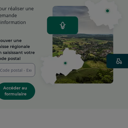
our réaliser une
emande
'information
rouver une
aisse régionale
n saisissant votre
ode postal
isir
n
Accéder au 
ode
formulaire
stal
iffres