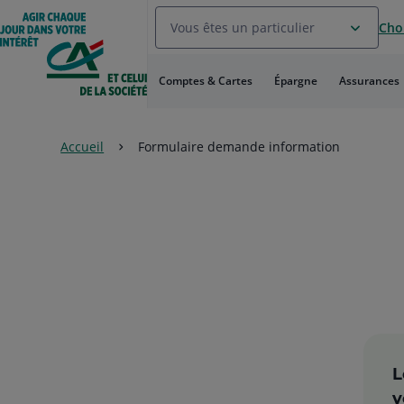
Aller
Vous êtes un particulier
Choi
au
Menu
Aller au
Comptes & Cartes
Épargne
Assurances
Contenu
Aller
au
Pied
Accueil
Formulaire demande information
de
page
L
v