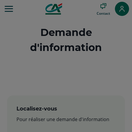
Aller
au
Contact
Menu
Aller au
Contenu
Demande
Aller
au
d'information
Pied
de
page
Localisez-vous
Pour réaliser une demande d'information