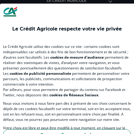
LE CREDIT AGRICOLE
(
(
(
(
(
nouvel
nouvel
nouvel
nouvel
nou
onglet
onglet
onglet
onglet
ong
)
)
)
)
)
Le Crédit Agricole respecte votre vie privée
RELATION BANQUE CLIENT
Le Crédit Agricole utilise des cookies sur ce site : certains cookies sont
indispensables car utilisés à des fins de bon fonctionnement et de sécurité ;
d’autres sont facultatifs. Les
cookies de mesure d'audience
permettent de
SITES SPECIALISES
réaliser des statistiques de visites, d’analyser votre navigation, et vous
présenter ponctuellement des questionnaires de satisfaction facultatifs.
Les
cookies de publicité personnalisée
permettent de personnaliser votre
parcours, les publicités, communications et sollicitations de prospection
commerciale à votre intention.
Par ailleurs, pour vous permettre de partager du contenu sur Facebook et
Accessibilité numérique du site
Twitter, nous déposons des
cookies de Réseaux Sociaux
.
Nous vous invitons à nous faire part dès à présent de vos choix concernant le
dépôt de ces cookies facultatifs sur votre terminal, soit en les acceptant tous,
soit en les refusant tous, soit en personnalisant votre choix par finalité. A
MENTIONS LÉGALES
défaut, vous ne pourrez pas poursuivre votre navigation sur notre site.
COOKIES ET POLITIQUE DE PROTECTION DES DONNÉES PERSONNELLES DU SITE IN
Votre choix est libre et peut être modifié à tout moment, en cliquant sur le
lien "Cookies", en bas de page.