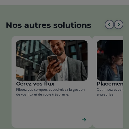
Nos autres solutions
Aller
All
au
à
début
la
de
fin
la
de
liste
la
Gérez vos flux
Placements
list
Pilotez vos comptes et optimisez la gestion
Optimisez et valoris
de vos flux et de votre trésorerie.
entreprise.