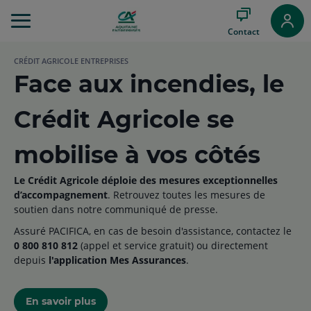
Aller
au
Contact
Menu
Aller au
CRÉDIT AGRICOLE ENTREPRISES
Contenu
Face aux incendies, le
Aller
au
Pied
Crédit Agricole se
de
page
mobilise à vos côtés
Le Crédit Agricole déploie des mesures exceptionnelles
d’accompagnement
. Retrouvez toutes les mesures de
soutien dans notre communiqué de presse.
Assuré PACIFICA, en cas de besoin d'assistance, contactez le
0 800 810 812
(appel et service gratuit) ou directement
depuis
l'application Mes Assurances
.
En savoir plus