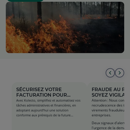
Aller
All
au
à
SÉCURISEZ VOTRE
FRAUDE AU PR
FACTURATION POUR
SOYEZ VIGILANT
début
la
MIEUX PILOTER VOTRE
Attention : Nous consta
Avec Kolecto, simplifiez et automatisez vos
recrudescence des tent
tâches administratives et financières, en
ENTR
de
fin
virements frauduleux vi
adoptant aujourd'hui une solution
entreprises.
conforme aux prérequis de la future
la
de
réglementation sur la e-facturation.
Deux signaux d'alerte à 
Voir détail et conditions sur site.
liste
la
l'urgence de la demande