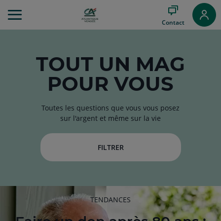
Aller
au
Contact
Menu
Aller au
Contenu
Aller
TOUT
UN MAG
au
POUR VOUS
Pied
de
page
Toutes les questions que vous vous posez
sur l'argent et même sur la vie
FILTRER
RUBRIQUE
TENDANCES
DE
L'ARTICLE