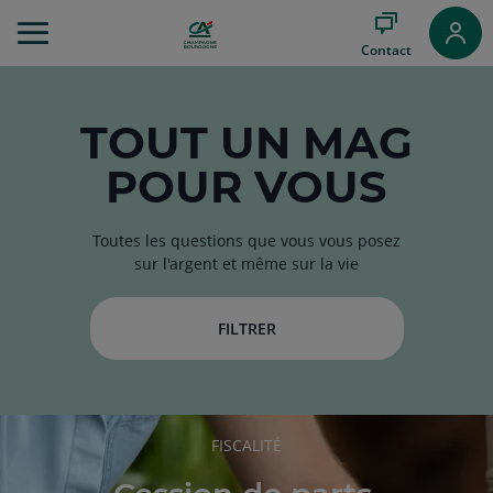
Aller
au
Contact
Menu
Aller au
Contenu
Aller
TOUT
UN MAG
au
POUR VOUS
Pied
de
page
Toutes les questions que vous vous posez
sur l'argent et même sur la vie
FILTRER
RUBRIQUE
FISCALITÉ
DE
L'ARTICLE