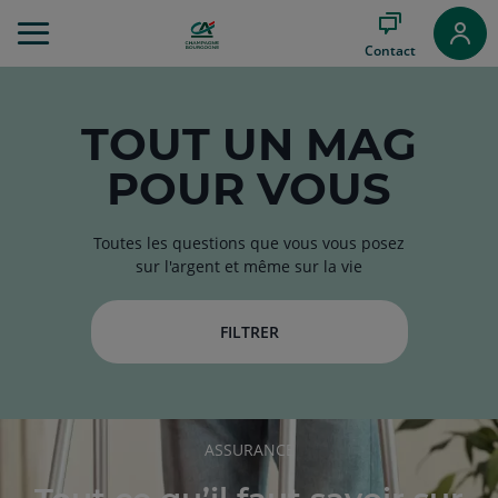
Aller
au
Contact
Menu
Aller au
Contenu
Aller
TOUT
UN MAG
au
POUR VOUS
Pied
de
page
Toutes les questions que vous vous posez
sur l'argent et même sur la vie
FILTRER
RUBRIQUE
ASSURANCE
DE
L'ARTICLE