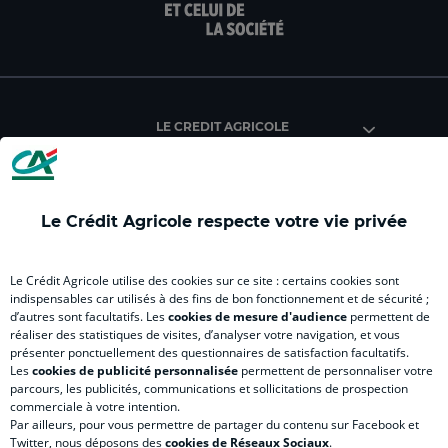
page
page
page
page
pag
facebook
instagram
youtube
twitter
Tik
du
du
du
du
du
Crédit
Crédit
Crédit
Crédit
Créd
Agricole
Agricole
Agricole
Agricole
Agri
LE CREDIT AGRICOLE
(
Master
(
(
Mas
nouvel
(
nouvel
nouvel
(
onglet
nouvel
onglet
onglet
nou
)
onglet
)
)
ong
Le Crédit Agricole respecte votre vie privée
)
)
RELATION BANQUE CLIENT
Le Crédit Agricole utilise des cookies sur ce site : certains cookies sont
indispensables car utilisés à des fins de bon fonctionnement et de sécurité ;
d’autres sont facultatifs. Les
cookies de mesure d'audience
permettent de
SITES SPECIALISES
réaliser des statistiques de visites, d’analyser votre navigation, et vous
présenter ponctuellement des questionnaires de satisfaction facultatifs.
Les
cookies de publicité personnalisée
permettent de personnaliser votre
parcours, les publicités, communications et sollicitations de prospection
commerciale à votre intention.
Par ailleurs, pour vous permettre de partager du contenu sur Facebook et
Accessibilité numérique du site
Twitter, nous déposons des
cookies de Réseaux Sociaux
.