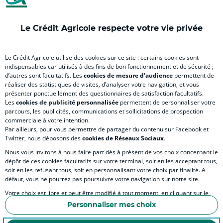
onglet
nouvel
onglet
onglet
nou
)
onglet
)
)
ong
Le Crédit Agricole respecte votre vie privée
)
)
RELATION BANQUE CLIENT
Le Crédit Agricole utilise des cookies sur ce site : certains cookies sont
indispensables car utilisés à des fins de bon fonctionnement et de sécurité ;
d’autres sont facultatifs. Les
cookies de mesure d'audience
permettent de
SITES SPECIALISES
réaliser des statistiques de visites, d’analyser votre navigation, et vous
présenter ponctuellement des questionnaires de satisfaction facultatifs.
Les
cookies de publicité personnalisée
permettent de personnaliser votre
parcours, les publicités, communications et sollicitations de prospection
commerciale à votre intention.
Par ailleurs, pour vous permettre de partager du contenu sur Facebook et
Accessibilité numérique du site
Twitter, nous déposons des
cookies de Réseaux Sociaux
.
Nous vous invitons à nous faire part dès à présent de vos choix concernant le
dépôt de ces cookies facultatifs sur votre terminal, soit en les acceptant tous,
soit en les refusant tous, soit en personnalisant votre choix par finalité. A
MENTIONS LÉGALES
défaut, vous ne pourrez pas poursuivre votre navigation sur notre site.
COOKIES ET POLITIQUE DE PROTECTION DES DONNÉES PERSONNELLES DU SITE IN
Votre choix est libre et peut être modifié à tout moment, en cliquant sur le
lien "Cookies", en bas de page.
POLITIQUE DE PROTECTION DES DONNÉES PERSONNELLES DE LA CAISSE RÉGIONA
Personnaliser mes choix
Pour en savoir plus sur les responsables de traitement et les finalités, cliquez
ESPACE SECURITE ET FRAUDE