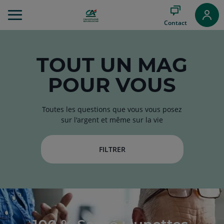
Aller
au
Contact
Menu
Aller au
Contenu
Aller
TOUT
UN MAG
au
POUR VOUS
Pied
de
page
Toutes les questions que vous vous posez
sur l'argent et même sur la vie
FILTRER
RUBRIQUE
ASSURANCE
DE
L'ARTICLE