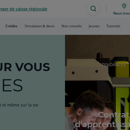
ger de caisse régionale
Assistance
Nous trou
de
Crédits
Simulation & devis
Nos conseils
Jeunes
Tutoriels
recherche
R VOUS
RUBRIQUE
TENDANCES
DE
L'ARTICLE
ES
t et même sur la vie
Contrat
d'apprentissa