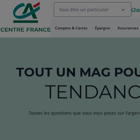
Aller
Vous êtes un particulier
Chan
au
Menu
Aller au
Comptes & Cartes
Épargne
Assurances
Contenu
Aller
au
Pied
de
page
TOUT
UN MAG
POU
TENDANC
Toutes les questions que vous vous posez sur l'argen