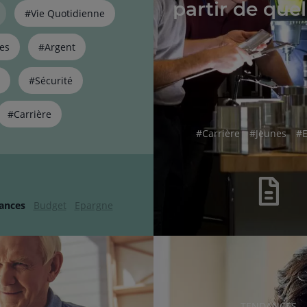
partir de quel
#Vie Quotidienne
es
#Argent
#Sécurité
#Carrière
hashtag
hashtag
ha
#
Carrière
#
Jeunes
#
ances
Budget
Epargne
RUBRIQUE
TENDANCES