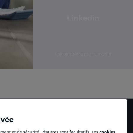
Linkedin
Rejoignez-nous sur Linkedin
ivée
ment et de sécurité ; d’autres sont facultatifs. Les
cookies