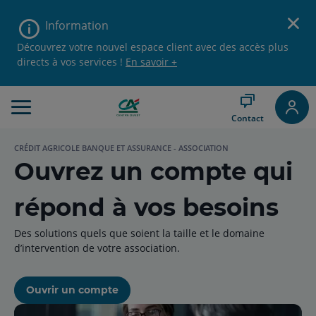
Aller
Ferm
au
Information
le
Menu
Découvrez votre nouvel espace client avec des accès plus
ban
Aller au
directs à vos services !
En savoir +
du
Contenu
mes
Aller
d'ale
au
Pied
Contact
de
page
CRÉDIT AGRICOLE BANQUE ET ASSURANCE - ASSOCIATION
Ouvrez un compte qui
répond à vos besoins
Des solutions quels que soient la taille et le domaine
d’intervention de votre association.
Ouvrir un compte