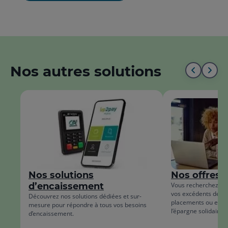
Nos autres solutions
Aller
All
au
à
début
la
de
fin
la
de
liste
la
Nos solutions
Nos offres 
list
d’encaissement
Vous recherchez des
vos excédents de tr
Découvrez nos solutions dédiées et sur-
placements ou encor
mesure pour répondre à tous vos besoins
l’épargne solidaire 
d’encaissement.