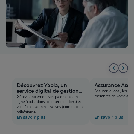
Aller
All
au
à
Découvrez Yapla, un
Assurance Assoc
service digital de gestion
Assurer le local, les éq
début
la
membres de votre assoc
tout en un !
Gérez simplement vos paiements en
ligne (cotisations, billetterie et dons) et
de
fin
vos tâches administratives (comptabilité,
adhésions).
la
de
En savoir plus
En savoir plus
liste
la