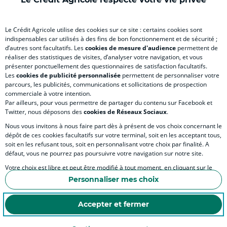
onglet
onglet
onglet
onglet
ong
RELATION BANQUE CLIENT
)
)
)
)
)
Le Crédit Agricole utilise des cookies sur ce site : certains cookies sont
indispensables car utilisés à des fins de bon fonctionnement et de sécurité ;
d’autres sont facultatifs. Les
cookies de mesure d'audience
permettent de
SITES SPECIALISES
réaliser des statistiques de visites, d’analyser votre navigation, et vous
présenter ponctuellement des questionnaires de satisfaction facultatifs.
Les
cookies de publicité personnalisée
permettent de personnaliser votre
parcours, les publicités, communications et sollicitations de prospection
commerciale à votre intention.
Par ailleurs, pour vous permettre de partager du contenu sur Facebook et
Accessibilité numérique du site
Twitter, nous déposons des
cookies de Réseaux Sociaux
.
Nous vous invitons à nous faire part dès à présent de vos choix concernant le
dépôt de ces cookies facultatifs sur votre terminal, soit en les acceptant tous,
soit en les refusant tous, soit en personnalisant votre choix par finalité. A
MENTIONS LÉGALES
défaut, vous ne pourrez pas poursuivre votre navigation sur notre site.
COOKIES ET POLITIQUE DE PROTECTION DES DONNÉES PERSONNELLES DU SITE IN
Votre choix est libre et peut être modifié à tout moment, en cliquant sur le
lien "Cookies", en bas de page.
POLITIQUE DE PROTECTION DES DONNÉES PERSONNELLES DE LA CAISSE RÉGIONA
Personnaliser mes choix
Pour en savoir plus sur les responsables de traitement et les finalités, cliquez
ESPACE SECURITE ET FRAUDE
sur "Personnaliser mes choix".
Accepter et fermer
COOKIES