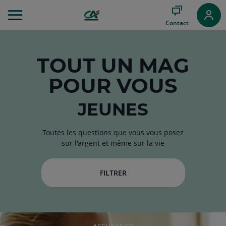
Aller
au
Contact
Menu
Aller au
Contenu
Aller
TOUT
UN MAG
au
POUR VOUS
Pied
de
page
JEUNES
Toutes les questions que vous vous posez
sur l'argent et même sur la vie
FILTRER
RUBRIQUE