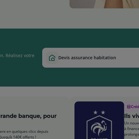
n. Réalisez votre
devis assurance habitation
Créd
grande banque, pour
Ils v
Un nouve
à financ
nt en quelques clics depuis
prolonga
Jusqu’à 140€ offerts !