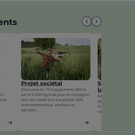
ents
Aller
Aller
au
à
début
la
de
fin
la
de
liste
la
Projet sociétal
Sport comme
liste
Découvrez les 10 engagements définis
la vie
ice
par le Crédit Agricole pour accompagner
Parce que le sport est
icole
tous ses clients face aux grands défis
permet de se construi
environnementaux, sociétaux et
fort, nous soutenons 
agricoles.
ceux qui font vivre le 