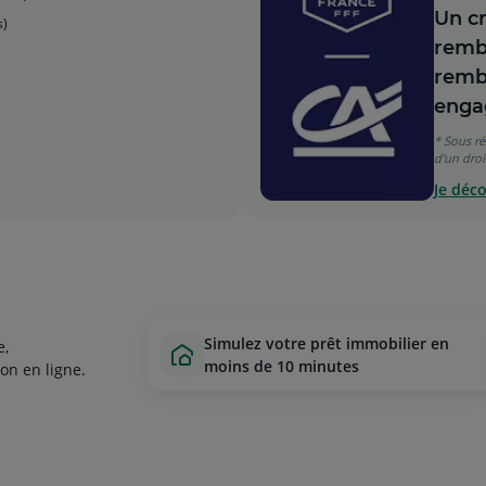
Un cr
s)
rembo
remb
enga
* Sous ré
d'un droit
Je déco
simulez votre prêt immobilier en
e,
moins de 10 minutes
on en ligne.