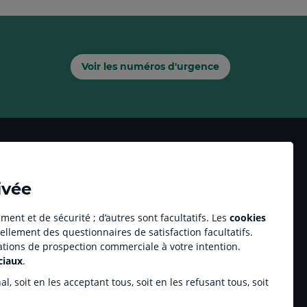
Voir les numéros d'urgence
ivée
ment et de sécurité ; d’autres sont facultatifs. Les
cookies
Accessibilité numérique du site
ellement des questionnaires de satisfaction facultatifs.
Crédit Agricole Immobilier
Plan du site
tations de prospection commerciale à votre intention.
Accessibilité
Propulse by Ca
ciaux
.
Talents Gourmands
, soit en les acceptant tous, soit en les refusant tous, soit
Partenariats sportifs
CA Mon Commerce