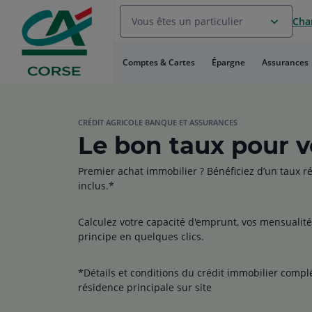
Aller
Vous êtes un particulier
Chan
au
Menu
Aller au
Comptes & Cartes
Épargne
Assurances
Contenu
Aller
au
Pied
de
CRÉDIT AGRICOLE BANQUE ET ASSURANCES
Le bon taux pour vo
page
Premier achat immobilier ? Bénéficiez d’un taux r
inclus.*
Calculez votre capacité d'emprunt, vos mensualit
principe en quelques clics.
*Détails et conditions du crédit immobilier comp
résidence principale sur site