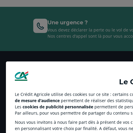
Une urgence ?
Vous devez déclarer la perte ou le vol de v
Nos centres d'appel sont là pour vous acco
Le 
Le Crédit Agricole utilise des cookies sur ce site : certains
LE CREDIT AGRICOLE
RELATION BAN
de mesure d'audience
permettent de réaliser des statistiqu
Votre caisse régionale
Résoudre un liti
Les
cookies de publicité personnalisée
permettent de perso
Charte éthique
Tarifs
Par ailleurs, pour vous permettre de partager du contenu 
Groupe Crédit Agricole
Informations ré
Nous vous invitons à nous faire part dès à présent de vos cho
Dispositif Anti Corruption
Fonds de Garanti
en personnalisant votre choix par finalité. A défaut, vous n
Recrutement
Dispositifs Lance