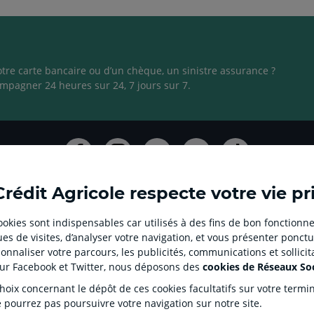
otre carte bancaire ou d’un chèque, un sinistre assurance ?
mpagner 24 heures sur 24, 7 jours sur 7.
Ouvert
Ouvert
Ouvert
Ouvert
Ouvert
dans
dans
dans
dans
dans
un
un
un
un
un
Crédit Agricole respecte votre vie pr
nouvel
nouvel
nouvel
nouvel
nouvel
onglet
onglet
onglet
onglet
onglet
 cookies sont indispensables car utilisés à des fins de bon fonctionne
QUE CLIENT
SITES SPECIALISES
es de visites, d’analyser votre navigation, et vous présenter ponctu
:
:
:
:
:
ge - Réclamation et médiation
Prêt immobilier en ligne
nnaliser votre parcours, les publicités, communications et sollici
aller
Aller
aller
aller
Aller
LOA LDD Agilauto
sur Facebook et Twitter, nous déposons des
cookies de Réseaux So
sur
sur
sur
sur
sur
glementaires
Mon Parrainage by Ca
Corse
ix concernant le dépôt de ces cookies facultatifs sur votre terminal
la
la
la
la
la
e des Dépôts et de Résolution (FGDR)
Service de télésurveillance
e pourrez pas poursuivre votre navigation sur notre site.
ur d’Alertes
page
page
page
page
page