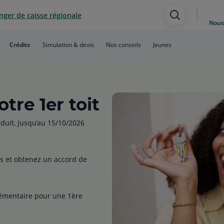
ger de caisse régionale
Assistan
Nous
de
Crédits
Simulation & devis
Nos conseils
Jeunes
recherch
tre 1er toit
éduit, jusqu’au 15/10/2026
és et obtenez un accord de
lémentaire pour une 1ère