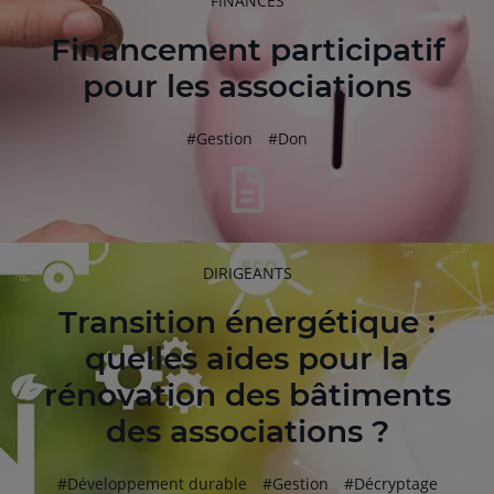
FINANCES
DE
L'ARTICLE
Financement participatif
pour les associations
hashtag
hashtag
#
Gestion
#
Don
RUBRIQUE
DIRIGEANTS
DE
L'ARTICLE
Transition énergétique :
quelles aides pour la
rénovation des bâtiments
des associations ?
hashtag
hashtag
hashtag
#
Développement durable
#
Gestion
#
Décryptage