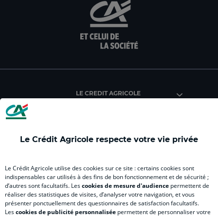
aller
aller
aller
aller
alle
sur
sur
sur
sur
sur
la
la
la
la
la
page
page
page
page
pag
facebook
instagram
youtube
twitter
Tik
du
du
du
du
du
Crédit
Crédit
Crédit
Crédit
Créd
Agricole
Agricole
Agricole
Agricole
Agri
LE CREDIT AGRICOLE
(
(
(
(
(
nouvel
nouvel
nouvel
nouvel
nou
onglet
onglet
onglet
onglet
ong
)
)
)
)
)
Le Crédit Agricole respecte votre vie privée
RELATION BANQUE CLIENT
Le Crédit Agricole utilise des cookies sur ce site : certains cookies sont
indispensables car utilisés à des fins de bon fonctionnement et de sécurité ;
d’autres sont facultatifs. Les
cookies de mesure d'audience
permettent de
SITES SPECIALISES
réaliser des statistiques de visites, d’analyser votre navigation, et vous
présenter ponctuellement des questionnaires de satisfaction facultatifs.
Les
cookies de publicité personnalisée
permettent de personnaliser votre