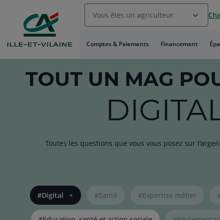
Aller
Vous êtes un agriculteur
Cha
au
Menu
Aller au
Comptes & Paiements
Financement
Épa
Contenu
Aller
au
TOUT
UN MAG PO
Pied
de
DIGITA
page
Toutes les questions que vous vous posez sur l'argen
Liste
#Digital
#Santé
#Expertise métier
de
liens
pour
#Education, santé et action sociale
#Règlementat