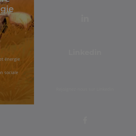
ogie
Linkedin
t énergie
on sociale
Rejoignez-nous sur Linkedin