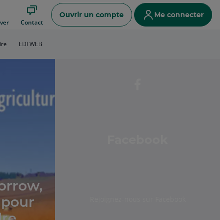
Ouvrir un compte
Me connecter
ver
Contact
ire
EDI WEB
Facebook
orrow,
 pour
Rejoignez-nous sur Facebook
re