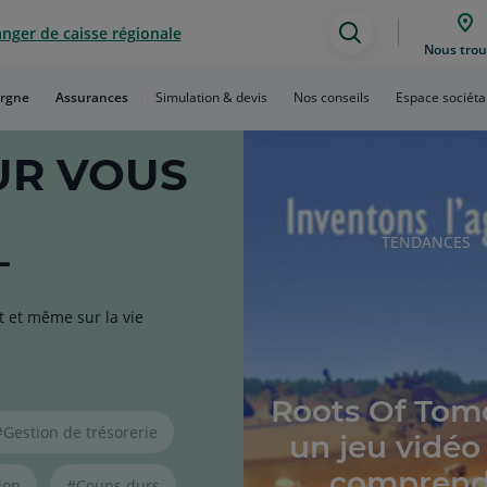
nger de caisse régionale
Assistance
Nous trou
de
rgne
Assurances
Simulation & devis
Nos conseils
Espace sociéta
recherche
UR VOUS
L
RUBRIQUE
TENDANCES
DE
L'ARTICLE
t et même sur la vie
Roots Of Tom
#Gestion de trésorerie
un jeu vidéo
comprend
ion
#Coups durs