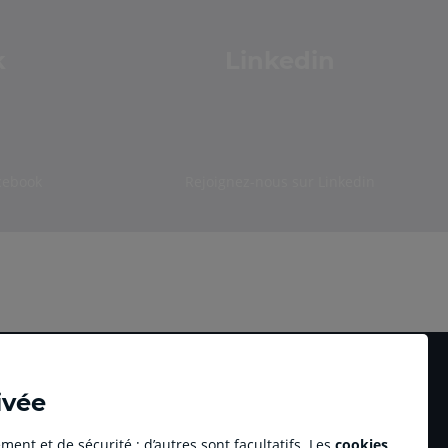
k
Linkedin
cebook
Rejoignez-nous sur Linkedin
ivée
ment et de sécurité ; d’autres sont facultatifs. Les
cookies