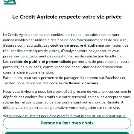
onglet
nouvel
onglet
onglet
nou
)
onglet
)
)
ong
Le Crédit Agricole respecte votre vie privée
)
)
RELATION BANQUE CLIENT
Le Crédit Agricole utilise des cookies sur ce site : certains cookies sont
indispensables car utilisés à des fins de bon fonctionnement et de sécurité ;
d’autres sont facultatifs. Les
cookies de mesure d'audience
permettent de
SITES SPECIALISES
réaliser des statistiques de visites, d’analyser votre navigation, et vous
présenter ponctuellement des questionnaires de satisfaction facultatifs.
Les
cookies de publicité personnalisée
permettent de personnaliser votre
parcours, les publicités, communications et sollicitations de prospection
commerciale à votre intention.
Par ailleurs, pour vous permettre de partager du contenu sur Facebook et
Accessibilité numérique du site
Twitter, nous déposons des
cookies de Réseaux Sociaux
.
Nous vous invitons à nous faire part dès à présent de vos choix concernant le
dépôt de ces cookies facultatifs sur votre terminal, soit en les acceptant tous,
soit en les refusant tous, soit en personnalisant votre choix par finalité. A
MENTIONS LÉGALES
défaut, vous ne pourrez pas poursuivre votre navigation sur notre site.
COOKIES ET POLITIQUE DE PROTECTION DES DONNÉES PERSONNELLES DU SITE IN
Votre choix est libre et peut être modifié à tout moment, en cliquant sur le
lien "Cookies", en bas de page.
POLITIQUE DE PROTECTION DES DONNÉES PERSONNELLES DE LA CAISSE RÉGIONA
Personnaliser mes choix
Pour en savoir plus sur les responsables de traitement et les finalités, cliquez
ESPACE SECURITE ET FRAUDE