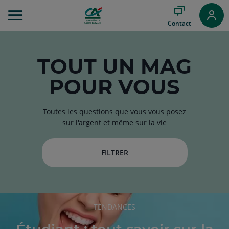
Aller
au
Contact
Menu
Aller au
Contenu
Aller
TOUT
UN MAG
au
POUR VOUS
Pied
de
page
Toutes les questions que vous vous posez
sur l'argent et même sur la vie
FILTRER
RUBRIQUE
TENDANCES
DE
L'ARTICLE