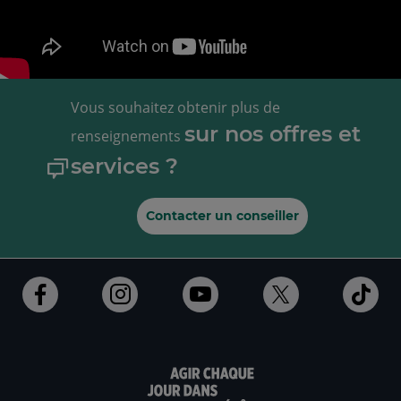
Vous souhaitez obtenir plus de
sur nos offres et
renseignements
services ?
Contacter un conseiller
Ouvert
Ouvert
Ouvert
Ouvert
Ouv
dans
dans
dans
dans
dan
un
un
un
un
un
nouvel
nouvel
nouvel
nouvel
nou
onglet
onglet
onglet
onglet
ong