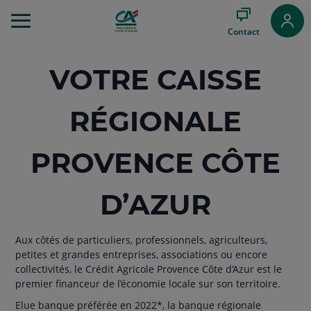
Aller
au
Contact
Menu
Aller au
Contenu
VOTRE CAISSE
Aller
au
Pied
RÉGIONALE
de
page
PROVENCE CÔTE
D’AZUR
Aux côtés de particuliers, professionnels, agriculteurs,
petites et grandes entreprises, associations ou encore
collectivités, le Crédit Agricole Provence Côte d’Azur est le
premier financeur de l’économie locale sur son territoire.
Elue banque préférée en 2022*, la banque régionale