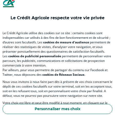
onglet
onglet
onglet
ong
)
)
)
)
Le Crédit Agricole respecte votre vie privée
VOUS & NOUS
Le Crédit Agricole utilise des cookies sur ce site : certains cookies sont
indispensables car utilisés à des fins de bon fonctionnement et de sécurité ;
d’autres sont facultatifs. Les
cookies de mesure d'audience
permettent de
SITES SPECIALISES
réaliser des statistiques de visites, d’analyser votre navigation, et vous
présenter ponctuellement des questionnaires de satisfaction facultatifs.
Les
cookies de publicité personnalisée
permettent de personnaliser votre
parcours, les publicités, communications et sollicitations de prospection
commerciale à votre intention.
Par ailleurs, pour vous permettre de partager du contenu sur Facebook et
Accessibilité numérique du site
Twitter, nous déposons des
cookies de Réseaux Sociaux
.
Nous vous invitons à nous faire part dès à présent de vos choix concernant le
dépôt de ces cookies facultatifs sur votre terminal, soit en les acceptant tous,
soit en les refusant tous, soit en personnalisant votre choix par finalité. A
MENTIONS LÉGALES
défaut, vous ne pourrez pas poursuivre votre navigation sur notre site.
COOKIES ET PROTECTION DES DONNÉES DU SITE INTERNET
Votre choix est libre et peut être modifié à tout moment, en cliquant sur le
lien "Cookies", en bas de page.
POLITIQUE DE PROTECTION DES DONNÉES PERSONNELLES DE LA CAISSE RÉGIONA
Personnaliser mes choix
Pour en savoir plus sur les responsables de traitement et les finalités, cliquez