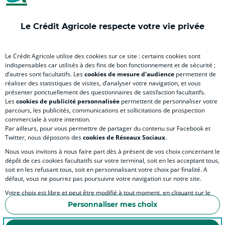
)
)
)
)
Le Crédit Agricole respecte votre vie privée
VOUS & NOUS
Le Crédit Agricole utilise des cookies sur ce site : certains cookies sont
indispensables car utilisés à des fins de bon fonctionnement et de sécurité ;
d’autres sont facultatifs. Les
cookies de mesure d'audience
permettent de
SITES SPECIALISES
réaliser des statistiques de visites, d’analyser votre navigation, et vous
présenter ponctuellement des questionnaires de satisfaction facultatifs.
Les
cookies de publicité personnalisée
permettent de personnaliser votre
parcours, les publicités, communications et sollicitations de prospection
commerciale à votre intention.
Par ailleurs, pour vous permettre de partager du contenu sur Facebook et
Accessibilité numérique du site
Twitter, nous déposons des
cookies de Réseaux Sociaux
.
Nous vous invitons à nous faire part dès à présent de vos choix concernant le
dépôt de ces cookies facultatifs sur votre terminal, soit en les acceptant tous,
soit en les refusant tous, soit en personnalisant votre choix par finalité. A
MENTIONS LÉGALES
défaut, vous ne pourrez pas poursuivre votre navigation sur notre site.
COOKIES ET PROTECTION DES DONNÉES PERSONNELLES
Votre choix est libre et peut être modifié à tout moment, en cliquant sur le
lien "Cookies", en bas de page.
POLITIQUE DE PROTECTION DES DONNÉES PERSONNELLES DE LA CAISSE RÉGIONA
Personnaliser mes choix
Pour en savoir plus sur les responsables de traitement et les finalités, cliquez
ESPACE SECURITE ET FRAUDE
sur "Personnaliser mes choix".