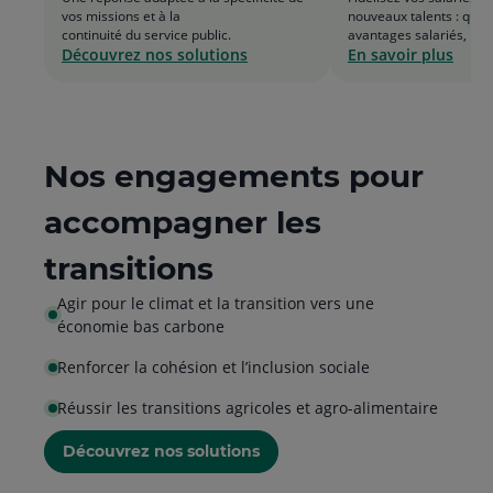
vos missions et à la
nouveaux talents : quot
de
fin
continuité du service public.
avantages salariés, retr
Découvrez nos solutions
En savoir plus
la
de
liste
la
list
Nos engagements pour
accompagner les
transitions
Agir pour le climat et la transition vers une
économie bas carbone
Renforcer la cohésion et l’inclusion sociale
Réussir les transitions agricoles et agro-alimentaire
Découvrez nos solutions