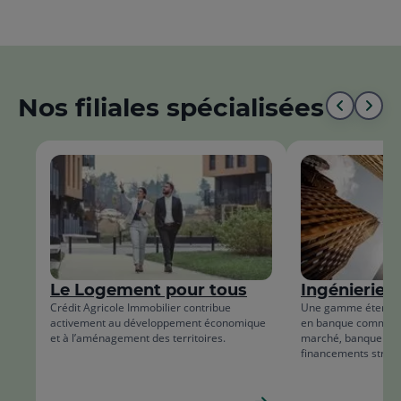
Nos filiales spécialisées
Aller
All
au
à
début
la
de
fin
la
de
liste
la
Le Logement pour tous
Ingénierie f
list
Crédit Agricole Immobilier contribue
Une gamme étendue 
activement au développement économique
en banque commerc
et à l’aménagement des territoires.
marché, banque d’i
financements struct