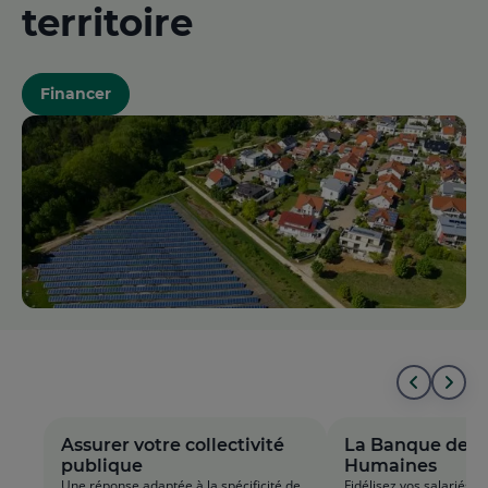
territoire
Financer
Aller
All
au
à
Assurer votre collectivité
La Banque des 
publique
Humaines
début
la
Une réponse adaptée à la spécificité de
Fidélisez vos salariés, a