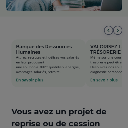
Aller
All
au
à
Banque des Ressources
VALORISEZ LA
Humaines
TRÉSORERIE D
début
la
Attirez, recrutez et fidélisez vos salariés
ENTREPRISE
Même sur une courte pé
en leur proposant
trésorerie peut être op
de
fin
une solution à 360° : quotidien, épargne,
Découvrez nos solutions
avantages salariés, retraite.
diagnostic personnalisé
la
de
En savoir plus
En savoir plus
liste
la
list
Vous avez un projet de
reprise ou de cession