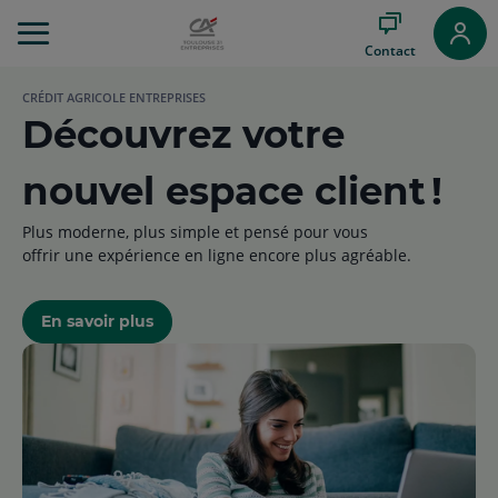
Aller
au
Contact
Menu
Aller au
CRÉDIT AGRICOLE ENTREPRISES
Contenu
Découvrez votre
Aller
au
Pied
nouvel espace client !
de
page
Plus moderne, plus simple et pensé pour vous
offrir une expérience en ligne encore plus agréable.
En savoir plus