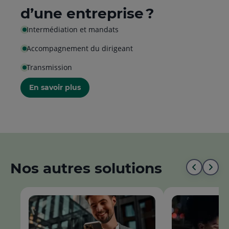
d’une entreprise ?
Intermédiation et mandats
Accompagnement du dirigeant
Transmission
En savoir plus
Nos autres solutions
Aller
All
au
à
début
la