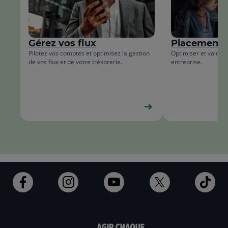
de
fin
la
de
liste
la
Gérez vos flux
Placements
list
Pilotez vos comptes et optimisez la gestion
Optimiser et valoris
de vos flux et de votre trésorerie.
entreprise.
Ouvert
Ouvert
Ouvert
Ouvert
Ouv
dans
dans
dans
dans
dan
un
un
un
un
un
nouvel
nouvel
nouvel
nouvel
nou