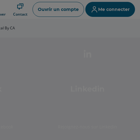
Ouvrir un compte
Me connecter
ver
Contact
cal By CA
k
Linkedin
cebook
Rejoignez-nous sur Linkedin