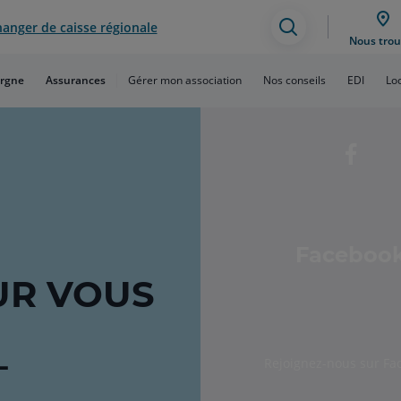
anger de caisse régionale
Assistance
Nous trou
de
rgne
Assurances
Gérer mon association
Nos conseils
EDI
Lo
recherche
Faceboo
R VOUS
L
Rejoignez-nous sur Fa