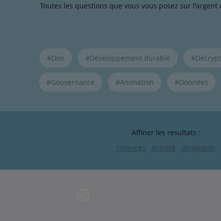
Toutes les questions que vous vous posez sur l'argent
Liste
#Don
#Développement durable
#Décryp
de
liens
pour
#Gouvernance
#Animation
#Données
filtrer
les
articles
par
Affiner les resultats :
thématiques
naviguez
Finances
Activité
Dirigeants
avec
la
touche
navigation
lien