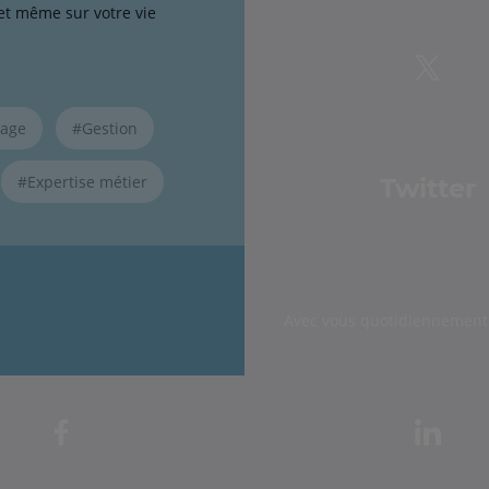
 et même sur votre vie
tage
#Gestion
#Expertise métier
Twitter
Avec vous quotidiennement 