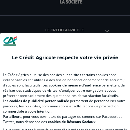
facebook
instagram
youtube
twitter
Tik
du
du
du
du
du
Crédit
Crédit
Crédit
Crédit
Créd
Agricole
Agricole
Agricole
Agricole
Agri
LE CREDIT AGRICOLE
(
Master
(
(
Mas
nouvel
(
nouvel
nouvel
(
onglet
nouvel
onglet
onglet
nou
)
onglet
)
)
ong
Le Crédit Agricole respecte votre vie privée
)
)
RELATION BANQUE CLIENT
Le Crédit Agricole utilise des cookies sur ce site : certains cookies sont
indispensables car utilisés à des fins de bon fonctionnement et de sécurité ;
d’autres sont facultatifs. Les
cookies de mesure d'audience
permettent de
SITES SPECIALISES
réaliser des statistiques de visites, d’analyser votre navigation, et vous
présenter ponctuellement des questionnaires de satisfaction facultatifs.
Les
cookies de publicité personnalisée
permettent de personnaliser votre
parcours, les publicités, communications et sollicitations de prospection
commerciale à votre intention.
Par ailleurs, pour vous permettre de partager du contenu sur Facebook et
Accessibilité numérique du site
Twitter, nous déposons des
cookies de Réseaux Sociaux
.
Nous vous invitons à nous faire part dès à présent de vos choix concernant le