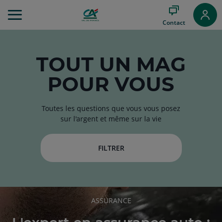
Aller
au
Contact
Menu
Aller au
Contenu
Aller
TOUT
UN MAG
au
POUR VOUS
Pied
de
page
Toutes les questions que vous vous posez
sur l'argent et même sur la vie
FILTRER
RUBRIQUE
ASSURANCE
DE
L'ARTICLE