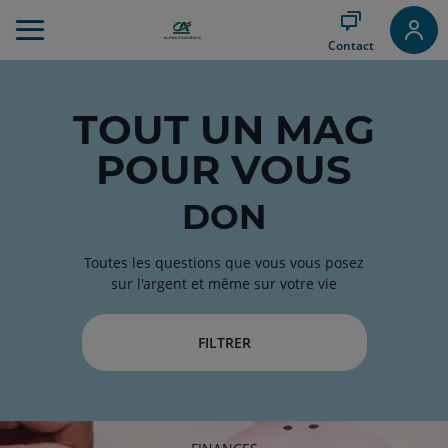
Aller
au
Contact
Menu
Aller au
Contenu
Aller
TOUT
UN MAG
au
POUR VOUS
Pied
de
page
DON
Toutes les questions que vous vous posez
sur l'argent et même sur votre vie
FILTRER
RUBRIQUE