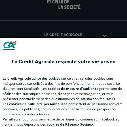
page
page
page
page
pag
facebook
instagram
youtube
twitter
Tik
du
du
du
du
du
Crédit
Crédit
Crédit
Crédit
Créd
Agricole
Agricole
Agricole
Agricole
Agri
LE CREDIT AGRICOLE
(
(
(
(
(
nouvel
nouvel
nouvel
nouvel
nou
onglet
onglet
onglet
onglet
ong
)
)
)
)
)
Le Crédit Agricole respecte votre vie privée
RELATION BANQUE CLIENT
Le Crédit Agricole utilise des cookies sur ce site : certains cookies sont
indispensables car utilisés à des fins de bon fonctionnement et de sécurité ;
d’autres sont facultatifs. Les
cookies de mesure d'audience
permettent de
SITES SPECIALISES
réaliser des statistiques de visites, d’analyser votre navigation, et vous
présenter ponctuellement des questionnaires de satisfaction facultatifs.
Les
cookies de publicité personnalisée
permettent de personnaliser votre
parcours, les publicités, communications et sollicitations de prospection
commerciale à votre intention.
Par ailleurs, pour vous permettre de partager du contenu sur Facebook et
Accessibilité numérique du site
Twitter, nous déposons des
cookies de Réseaux Sociaux
.