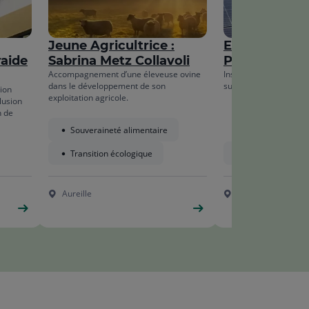
la
de
liste
la
Jeune Agricultrice :
Electravia – H
liste
raide
Sabrina Metz Collavoli
Props
Accompagnement d’une éleveuse ovine
Installation de panne
dans le développement de son
sur le toit de l’usine El
ion
exploitation agricole.
lusion
n de
Souveraineté alimentaire
Transition écologique
Transition écolo
Aureille
Vaumeilh