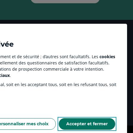
ivée
ment et de sécurité ; d’autres sont facultatifs. Les
cookies
ellement des questionnaires de satisfaction facultatifs.
Accessibilité numérique du site
tations de prospection commerciale à votre intention.
it Agricole Immobilier
Plan du site
ciaux
.
Accessibilité : partiellement conforme
ulse by CA
Accessibilité sourds ou malentendants
, soit en les acceptant tous, soit en les refusant tous, soit
enariats sportifs
nchamp.com
utement
ersonnaliser mes choix
Accepter et fermer
NNELLES DE LA CAISSE RÉGIONALE
ESPACE SÉCURITÉ ET FRAUDE
Cookies