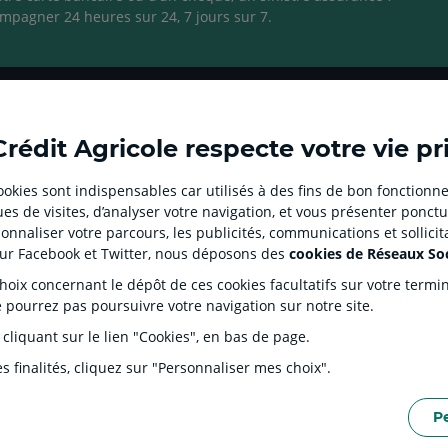
mpagner 24 heures sur 24, 7 jours sur 7.
Ouvert
Ouvert
Ouvert
Ouvert
Ouvert
dans
dans
dans
dans
dans
Crédit Agricole respecte votre vie pr
un
un
un
un
un
nouvel
nouvel
nouvel
nouvel
nouvel
 cookies sont indispensables car utilisés à des fins de bon fonctionne
onglet
onglet
onglet
onglet
onglet
es de visites, d’analyser votre navigation, et vous présenter ponctu
UE CLIENT
SITES SPECIALISES
nnaliser votre parcours, les publicités, communications et sollici
:
:
:
:
:
diation
Prêt immobilier en ligne
Créd
sur Facebook et Twitter, nous déposons des
cookies de Réseaux So
aller
Aller
aller
Aller
Aller
Agences immobilières
Prop
Square Habitat
sur
sur
sur
sur
sur
ix concernant le dépôt de ces cookies facultatifs sur votre terminal
lient
Part
Service de télésurveillance
e pourrez pas poursuivre votre navigation sur notre site.
la
la
la
la
la
 des Dépôts et de Résolution (FGDR)
Plei
LOA LDD Agilauto
Recr
page
page
page
page
page
 cliquant sur le lien "Cookies", en bas de page.
Réseau professionnel
d'alerte
facebook
instagram
youtube
TikTok
Linkedin
Youzful
s finalités, cliquez sur "Personnaliser mes choix".
du
du
du
du
du
Crédit
Crédit
Crédit
Crédit
Crédit
P
Agricole
Agricole
Agricole
Agricole
Agricole
PERSONNELLES DU SITE INTERNET
POLITIQUE DE PROTECTION DES DONNÉES PERSO