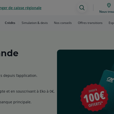
ger de caisse régionale
Assistance
Nous trou
de
Crédits
Simulation & devis
Nos conseils
Offres transitions
Esp
recherche
ande
s depuis l’application.
te et en souscrivant à Eko à 0€,
 banque principale.