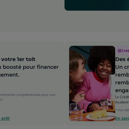
Créd
votre 1er toit
Des é
x boosté pour financer
Un cr
gement.
rembo
remb
enga
t immobilier complémentaire pour une
Le Crédi
te.
étudiant
* Voir dét
 prêt
En savo