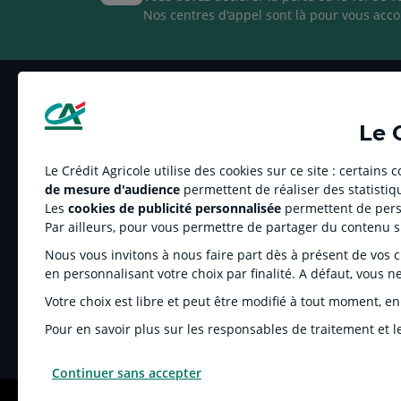
Nos centres d'appel sont là pour vous acco
Le 
Le Crédit Agricole utilise des cookies sur ce site : certains
de mesure d'audience
permettent de réaliser des statistiqu
LE CREDIT AGRICOLE
RELATION BANQ
Les
cookies de publicité personnalisée
permettent de perso
Banque coopérative
Réclamation et mé
Par ailleurs, pour vous permettre de partager du contenu 
Espace sociétaire
Tarifs
Nous vous invitons à nous faire part dès à présent de vos cho
Nos engagements clients
Relation Banque C
en personnalisant votre choix par finalité. A défaut, vous n
Groupe Crédit Agricole
Fonds de Garantie
Recrutement
Résiliation
Votre choix est libre et peut être modifié à tout moment, en
Informations réglementées
Dispositif lanceur 
Pour en savoir plus sur les responsables de traitement et le
Continuer sans accepter
MENTIONS LÉGALES
COOKIES ET POLITIQUE DE PROTECTION DES DONNÉES 