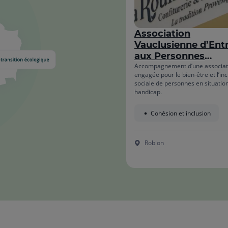
Association
Vauclusienne d’Ent
aux Personnes
Handicapées
Accompagnement d’une associat
engagée pour le bien-être et l’inc
sociale de personnes en situatio
handicap.
Cohésion et inclusion
Robion