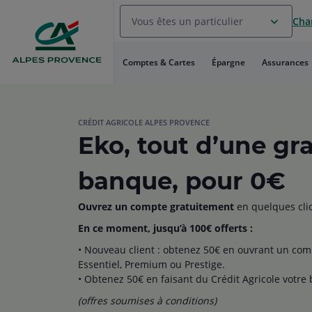
Aller
Vous êtes un particulier
Chan
au
Menu
Aller au
Comptes & Cartes
Épargne
Assurances
Contenu
Aller
au
Pied
de
CRÉDIT AGRICOLE ALPES PROVENCE
Eko, tout d’une gr
page
banque, pour 0€
Ouvrez un compte gratuitement
en quelques clic
En ce moment, jusqu’à 100€ offerts :
• Nouveau client : obtenez 50€ en ouvrant un comp
Essentiel, Premium ou Prestige.
• Obtenez 50€ en faisant du Crédit Agricole votre
(offres soumises à conditions)