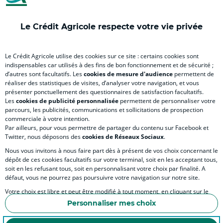
onglet
onglet
onglet
onglet
ong
)
)
)
)
)
Le Crédit Agricole respecte votre vie privée
SITE SPÉCIALISÉS
Le Crédit Agricole utilise des cookies sur ce site : certains cookies sont
indispensables car utilisés à des fins de bon fonctionnement et de sécurité ;
d’autres sont facultatifs. Les
cookies de mesure d'audience
permettent de
RELATION BANQUE CLIENT
réaliser des statistiques de visites, d’analyser votre navigation, et vous
présenter ponctuellement des questionnaires de satisfaction facultatifs.
Les
cookies de publicité personnalisée
permettent de personnaliser votre
parcours, les publicités, communications et sollicitations de prospection
commerciale à votre intention.
Par ailleurs, pour vous permettre de partager du contenu sur Facebook et
Accessibilité numérique du site
Twitter, nous déposons des
cookies de Réseaux Sociaux
.
Nous vous invitons à nous faire part dès à présent de vos choix concernant le
dépôt de ces cookies facultatifs sur votre terminal, soit en les acceptant tous,
soit en les refusant tous, soit en personnalisant votre choix par finalité. A
MENTIONS LÉGALES
défaut, vous ne pourrez pas poursuivre votre navigation sur notre site.
COOKIES ET PROTECTION DES DONNÉES PERSONNELLES DU SITE
Votre choix est libre et peut être modifié à tout moment, en cliquant sur le
lien "Cookies", en bas de page.
POLITIQUE DE PROTECTION DES DONNÉES PERSONNELLES DE LA CAISSE RÉGIONA
Personnaliser mes choix
Pour en savoir plus sur les responsables de traitement et les finalités, cliquez
SÉCURITÉ