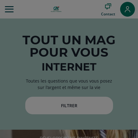
Aller
au
Contact
Menu
Aller au
Contenu
Aller
TOUT
UN MAG
au
POUR VOUS
Pied
de
page
INTERNET
Toutes les questions que vous vous posez
sur l'argent et même sur la vie
FILTRER
RUBRIQUE