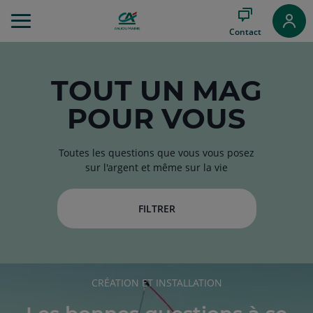
Aller
au
Contact
Menu
Aller au
Contenu
Aller
TOUT
UN MAG
au
POUR VOUS
Pied
de
page
Toutes les questions que vous vous posez
sur l'argent et même sur la vie
FILTRER
RUBRIQUE
CRÉATION ET INSTALLATION
DE
L'ARTICLE