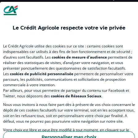
Le Crédit Agricole respecte votre vie privée
VOUS & NOUS
Le Crédit Agricole utilise des cookies sur ce site : certains cookies sont
indispensables car utilisés à des fins de bon fonctionnement et de sécurité ;
d’autres sont facultatifs. Les
cookies de mesure d'audience
permettent de
SITES SPECIALISES
réaliser des statistiques de visites, d’analyser votre navigation, et vous
présenter ponctuellement des questionnaires de satisfaction facultatifs.
Les
cookies de publicité personnalisée
permettent de personnaliser votre
parcours, les publicités, communications et sollicitations de prospection
commerciale à votre intention.
Par ailleurs, pour vous permettre de partager du contenu sur Facebook et
Accessibilité numérique du site
Twitter, nous déposons des
cookies de Réseaux Sociaux
.
Nous vous invitons à nous faire part dès à présent de vos choix concernant le
dépôt de ces cookies facultatifs sur votre terminal, soit en les acceptant tous,
soit en les refusant tous, soit en personnalisant votre choix par finalité. A
MENTIONS LÉGALES
défaut, vous ne pourrez pas poursuivre votre navigation sur notre site.
COOKIES ET POLITIQUE DE PROTECTION DES DONNÉES PERSONNELLES DU SITE IN
Votre choix est libre et peut être modifié à tout moment, en cliquant sur le
lien "Cookies", en bas de page.
POLITIQUE DE PROTECTION DES DONNÉES PERSONNELLES DE LA CAISSE RÉGIONA
Personnaliser mes choix