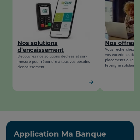
début
la
de
fin
la
de
liste
la
Nos solutions
Nos offres 
list
d’encaissement
Vous recherchez des
vos excédents de tr
Découvrez nos solutions dédiées et sur-
placements ou encor
mesure pour répondre à tous vos besoins
l’épargne solidaire 
d’encaissement.
Application Ma Banque