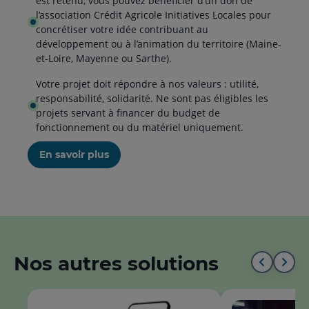
est retenu, vous pouvez bénéficier d’un don de
l’association Crédit Agricole Initiatives Locales pour
concrétiser votre idée contribuant au
développement ou à l’animation du territoire (Maine-
et-Loire, Mayenne ou Sarthe).
Votre projet doit répondre à nos valeurs : utilité,
responsabilité, solidarité. Ne sont pas éligibles les
projets servant à financer du budget de
fonctionnement ou du matériel uniquement.
En savoir plus
Nos autres solutions
Aller
All
au
à