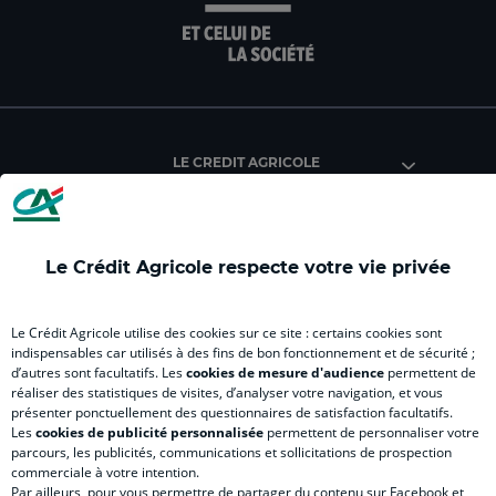
Anjou
Anjou
Anjou
Anjou
Anjou
An
Maine
Maine
Maine
Maine
Maine
Ma
(
(
(
(
(
(
nouvel
nouvel
nouvel
nouvel
nouvel
nou
onglet
onglet
onglet
onglet
onglet
ong
)
)
)
)
)
)
LE CREDIT AGRICOLE
Le Crédit Agricole respecte votre vie privée
VOUS & NOUS
Le Crédit Agricole utilise des cookies sur ce site : certains cookies sont
indispensables car utilisés à des fins de bon fonctionnement et de sécurité ;
d’autres sont facultatifs. Les
cookies de mesure d'audience
permettent de
SITES SPECIALISES
réaliser des statistiques de visites, d’analyser votre navigation, et vous
présenter ponctuellement des questionnaires de satisfaction facultatifs.
Les
cookies de publicité personnalisée
permettent de personnaliser votre
parcours, les publicités, communications et sollicitations de prospection
commerciale à votre intention.
Par ailleurs, pour vous permettre de partager du contenu sur Facebook et
Accessibilité numérique du site