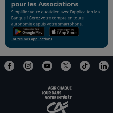
pour les Associations
Simplifiez votre quotidien avec l'application Ma
Banque ! Gérez votre compte en toute
autonomie depuis votre smartphone.
Toutes nos applications
Aller
Aller
Aller
Aller
Aller
All
sur
sur
sur
sur
sur
sur
la
la
la
la
la
la
page
page
page
page
page
pa
facebook
Instagram
youtube
twitter
TikTok
lin
du
du
du
du
du
du
Crédit
Crédit
Crédit
Crédit
Crédit
Cré
Agricole
Agricole
Agricole
Agricole
Agricole
Agr