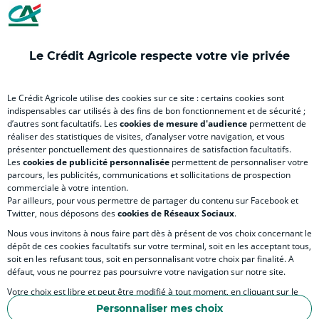
nouvel
nouvel
nouvel
nouvel
nou
onglet
onglet
onglet
onglet
ong
)
)
)
)
)
Le Crédit Agricole respecte votre vie privée
RELATION BANQUE CLIENT
Le Crédit Agricole utilise des cookies sur ce site : certains cookies sont
indispensables car utilisés à des fins de bon fonctionnement et de sécurité ;
d’autres sont facultatifs. Les
cookies de mesure d'audience
permettent de
SITES SPECIALISES
réaliser des statistiques de visites, d’analyser votre navigation, et vous
présenter ponctuellement des questionnaires de satisfaction facultatifs.
Les
cookies de publicité personnalisée
permettent de personnaliser votre
parcours, les publicités, communications et sollicitations de prospection
commerciale à votre intention.
Par ailleurs, pour vous permettre de partager du contenu sur Facebook et
Accessibilité numérique du site
Twitter, nous déposons des
cookies de Réseaux Sociaux
.
Nous vous invitons à nous faire part dès à présent de vos choix concernant le
dépôt de ces cookies facultatifs sur votre terminal, soit en les acceptant tous,
soit en les refusant tous, soit en personnalisant votre choix par finalité. A
MENTIONS LÉGALES
défaut, vous ne pourrez pas poursuivre votre navigation sur notre site.
POLITIQUE DE PROTECTION DES DONNÉES PERSONNELLES DU SITE INTERNET
Votre choix est libre et peut être modifié à tout moment, en cliquant sur le
lien "Cookies", en bas de page.
POLITIQUE DE PROTECTION DES DONNÉES PERSONNELLES DE LA CAISSE RÉGIONA
Personnaliser mes choix