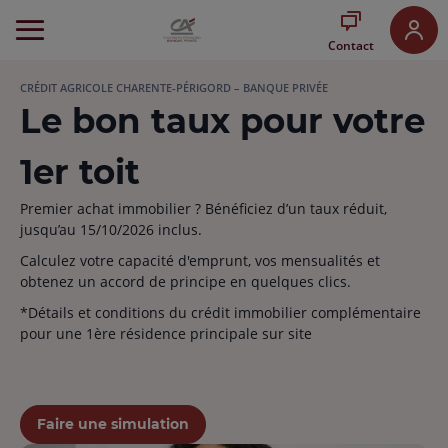
Aller
au
Contact
Menu
Aller au
CRÉDIT AGRICOLE CHARENTE-PÉRIGORD – BANQUE PRIVÉE
Contenu
Le bon taux pour votre
Aller
au
Pied
1er toit
de
page
Premier achat immobilier ? Bénéficiez d’un taux réduit,
jusqu’au 15/10/2026 inclus.
Calculez votre capacité d'emprunt, vos mensualités et
obtenez un accord de principe en quelques clics.
*Détails et conditions du crédit immobilier complémentaire
pour une 1ère résidence principale sur site
Faire une simulation