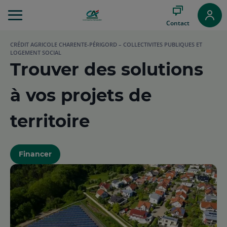
Aller
au
Contact
Menu
Aller au
CRÉDIT AGRICOLE CHARENTE-PÉRIGORD – COLLECTIVITES PUBLIQUES ET
Contenu
LOGEMENT SOCIAL
Aller
Trouver des solutions
au
Pied
à vos projets de
de
page
territoire
Financer