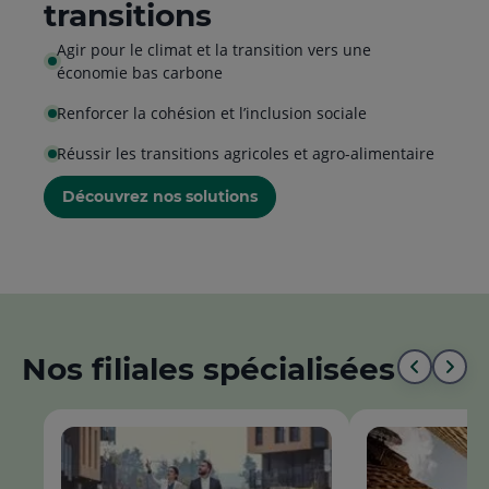
transitions
Agir pour le climat et la transition vers une
économie bas carbone
Renforcer la cohésion et l’inclusion sociale
Réussir les transitions agricoles et agro-alimentaire
Découvrez nos solutions
Nos filiales spécialisées
Aller
All
au
à
début
la