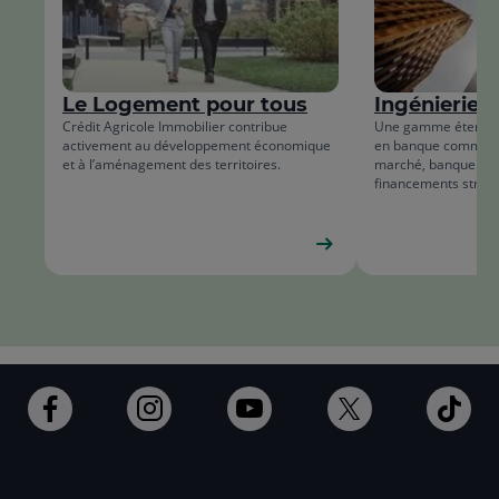
de
fin
la
de
liste
la
Le Logement pour tous
Ingénierie f
list
Crédit Agricole Immobilier contribue
Une gamme étendue 
activement au développement économique
en banque commerc
et à l’aménagement des territoires.
marché, banque d’i
financements struct
Aller
Aller
Aller
Aller
Alle
sur
sur
sur
sur
sur
la
la
la
la
la