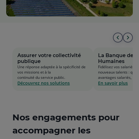
Aller
All
au
à
Assurer votre collectivité
La Banque des 
publique
Humaines
début
la
Une réponse adaptée à la spécificité de
Fidélisez vos salariés, a
vos missions et à la
nouveaux talents : quot
de
fin
continuité du service public.
avantages salariés, retr
Découvrez nos solutions
En savoir plus
la
de
liste
la
list
Nos engagements pour
accompagner les