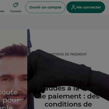
Ouvrir un compte
Me connecter
ver
Contact
RUBRIQUE
ENT
MOYENS DE PAIEMENT
DE
L'ARTICLE
Fraudes à la carte
 toute
de paiement : des
. pour
conditions de
er le