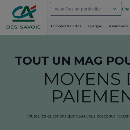
Aller
Vous êtes un particulier
Chan
au
Menu
Aller au
Comptes & Cartes
Épargne
Assurances
Contenu
Aller
au
Pied
de
TOUT
UN MAG
POU
page
MOYENS 
PAIEME
Toutes les questions que vous vous posez sur l'argen