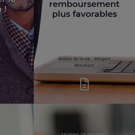
remboursement
 !
plus favorables
hashtag
hashtag
e
#
Aléas de la vie
#
Argent
hashtag
#
Etudiant
RUBRIQUE
MOYENS DE PAIEMENT