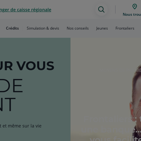
ger de caisse régionale
Assistance
Nous trou
de
Crédits
Simulation & devis
Nos conseils
Jeunes
Frontaliers
recherche
R VOUS
RUBRIQUE
MOYENS DE PAIEM
DE
DE
L'ARTICLE
NT
Frontaliers :
t et même sur la vie
une banque..
vous facilit