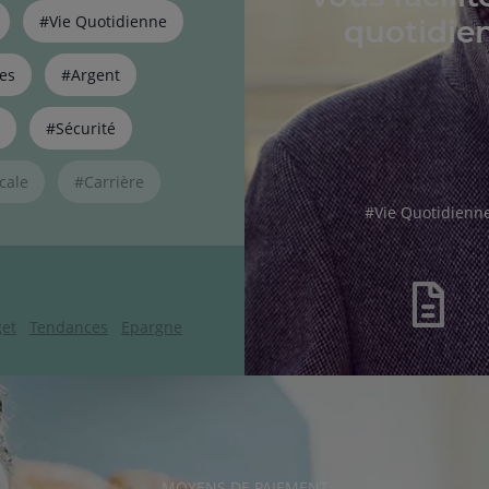
#Vie Quotidienne
quotidien
es
#Argent
#Sécurité
cale
#Carrière
hashtag
#
Vie Quotidienn
et
Tendances
Epargne
RUBRIQUE
MOYENS DE PAIEMENT