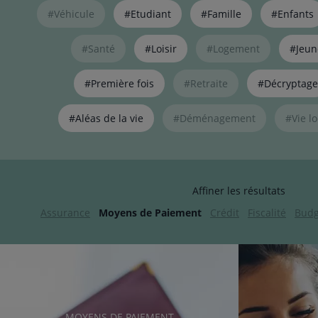
Liste
#Véhicule
#Etudiant
#Famille
#Enfants
de
liens
pour
#Santé
#Loisir
#Logement
#Jeun
filtrer
les
#Première fois
#Retraite
#Décryptage
articles
par
#Aléas de la vie
#Déménagement
#Vie lo
thématiques
naviguez
avec
la
touche
Affiner les résultats
navigation
lien
Assurance
Moyens de Paiement
Crédit
Fiscalité
Budg
RUBRIQUE
MOYENS DE PAIEMENT