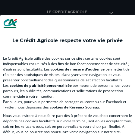
)
)
)
)
)
LE CREDIT AGRICOLE
Le Crédit Agricole respecte votre vie privée
RELATION BANQUE CLIENT
Le Crédit Agricole utilise des cookies sur ce site : certains cookies sont
indispensables car utilisés à des fins de bon fonctionnement et de sécurité ;
d’autres sont facultatifs. Les
cookies de mesure d'audience
permettent de
SITES SPECIALISES
réaliser des statistiques de visites, d’analyser votre navigation, et vous
présenter ponctuellement des questionnaires de satisfaction facultatifs.
Les
cookies de publicité personnalisée
permettent de personnaliser votre
parcours, les publicités, communications et sollicitations de prospection
commerciale à votre intention.
Par ailleurs, pour vous permettre de partager du contenu sur Facebook et
Accessibilité numérique du site
Twitter, nous déposons des
cookies de Réseaux Sociaux
.
Nous vous invitons à nous faire part dès à présent de vos choix concernant le
dépôt de ces cookies facultatifs sur votre terminal, soit en les acceptant tous,
soit en les refusant tous, soit en personnalisant votre choix par finalité. A
MENTIONS LÉGALES
défaut, vous ne pourrez pas poursuivre votre navigation sur notre site.