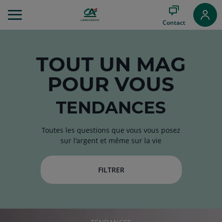
Aller
au
Contact
Menu
Aller au
Contenu
Aller
TOUT
UN MAG
au
POUR VOUS
Pied
de
page
TENDANCES
Toutes les questions que vous vous posez
sur l'argent et même sur la vie
FILTRER
RUBRIQUE