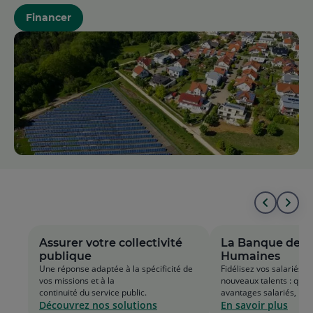
Financer
Aller
All
au
à
Assurer votre collectivité
La Banque des 
publique
Humaines
début
la
Une réponse adaptée à la spécificité de
Fidélisez vos salariés, a
vos missions et à la
nouveaux talents : quot
de
fin
continuité du service public.
avantages salariés, retr
Découvrez nos solutions
En savoir plus