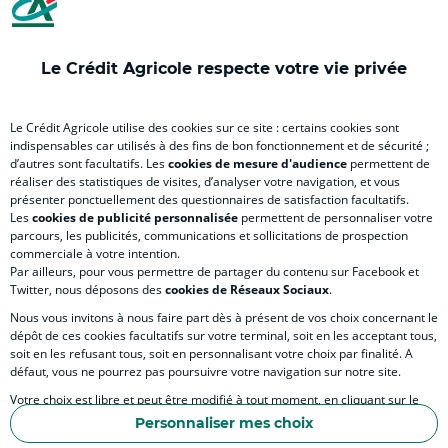
Le Crédit Agricole respecte votre vie privée
RELATION BANQUE CLIENT
Le Crédit Agricole utilise des cookies sur ce site : certains cookies sont
indispensables car utilisés à des fins de bon fonctionnement et de sécurité ;
d’autres sont facultatifs. Les
cookies de mesure d'audience
permettent de
SITES SPECIALISES
réaliser des statistiques de visites, d’analyser votre navigation, et vous
présenter ponctuellement des questionnaires de satisfaction facultatifs.
Les
cookies de publicité personnalisée
permettent de personnaliser votre
parcours, les publicités, communications et sollicitations de prospection
commerciale à votre intention.
Par ailleurs, pour vous permettre de partager du contenu sur Facebook et
Accessibilité numérique du site
Twitter, nous déposons des
cookies de Réseaux Sociaux
.
Nous vous invitons à nous faire part dès à présent de vos choix concernant le
dépôt de ces cookies facultatifs sur votre terminal, soit en les acceptant tous,
soit en les refusant tous, soit en personnalisant votre choix par finalité. A
MENTIONS LÉGALES
défaut, vous ne pourrez pas poursuivre votre navigation sur notre site.
COOKIES ET POLITIQUE DE PROTECTION DES DONNEES DU SITE INTERNET
Votre choix est libre et peut être modifié à tout moment, en cliquant sur le
lien "Cookies", en bas de page.
POLITIQUE DE PROTECTION DES DONNÉES PERSONNELLES DE LA CAISSE RÉGIONA
Personnaliser mes choix
Pour en savoir plus sur les responsables de traitement et les finalités, cliquez