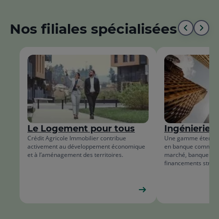
Nos filiales spécialisées
Aller
All
au
à
début
la
de
fin
la
de
liste
la
Le Logement pour tous
Ingénierie f
list
Crédit Agricole Immobilier contribue
Une gamme étendue 
activement au développement économique
en banque commerc
et à l’aménagement des territoires.
marché, banque d’i
financements struct