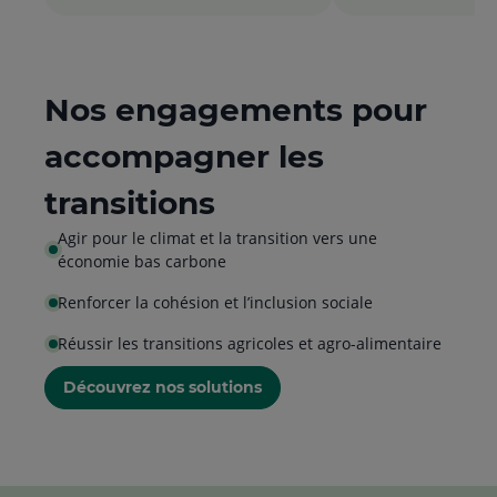
la
de
liste
la
list
Nos engagements pour
accompagner les
transitions
Agir pour le climat et la transition vers une
économie bas carbone
Renforcer la cohésion et l’inclusion sociale
Réussir les transitions agricoles et agro-alimentaire
Découvrez nos solutions