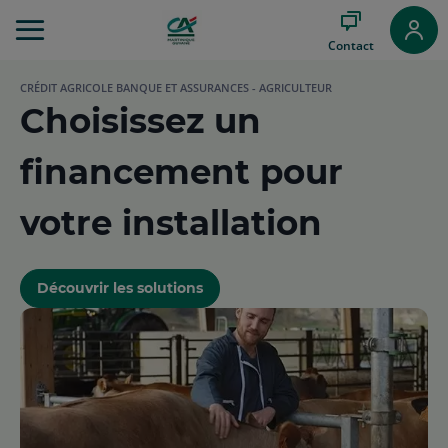
Aller
au
Contact
Menu
Aller au
CRÉDIT AGRICOLE BANQUE ET ASSURANCES - AGRICULTEUR
Contenu
Choisissez un
Aller
au
Pied
financement pour
de
page
votre installation
Découvrir les solutions