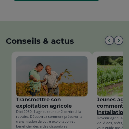
Conseils & actus
Aller
All
au
à
début
la
de
fin
la
de
liste
la
Transmettre son
Jeunes agric
list
exploitation agricole
comment fi
D’ici 2030, 1 agriculteur sur 2 partira à la
installation
retraite. Découvrez comment préparer la
Devenir agriculteur, 
transmission de votre exploitation et
vie. Aides, prêts, DJ
bénéficier des aides disponibles.
vous guide pas à pa