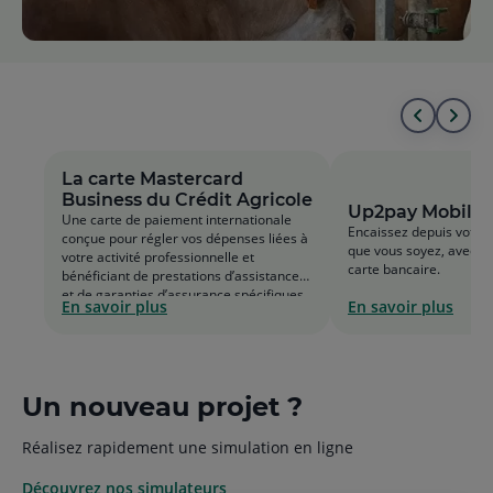
Aller
All
au
à
La carte Mastercard
Business du Crédit Agricole
début
la
Up2pay Mobile
Une carte de paiement internationale
Encaissez depuis votre
conçue pour régler vos dépenses liées à
de
fin
que vous soyez, avec ou
votre activité professionnelle et
carte bancaire.
bénéficiant de prestations d’assistance
la
de
et de garanties d’assurance spécifiques.
En savoir plus
En savoir plus
liste
la
list
Un nouveau projet ?
Réalisez rapidement une simulation en ligne
Découvrez nos simulateurs