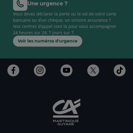
Une urgence ?
Vous devez déclarer la perte ou le vol de votre carte
bancaire ou d’un chèque, un sinistre assurance ?
Nos centres d'appel sont là pour vous accompagner
24 heures sur 24, 7 jours sur 7.
Voir les numéros d'urgence
Ouvert
Ouvert
Ouvert
Ouvert
Ouv
dans
dans
dans
dans
dan
un
un
un
un
un
nouvel
nouvel
nouvel
nouvel
nou
onglet
onglet
onglet
onglet
ong
:
:
:
:
:
aller
aller
aller
aller
alle
sur
sur
sur
sur
sur
la
la
la
la
la