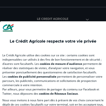
page
page
page
page
pag
facebook
instagram
youtube
twitter
Tik
du
du
du
du
du
Crédit
Crédit
Crédit
Crédit
Créd
LE CREDIT AGRICOLE
Agricole
Agricole
Agricole
Agricole
Agri
(
(
(
(
(
nouvel
nouvel
nouvel
nouvel
nou
Le Crédit Agricole respecte votre vie privée
onglet
onglet
onglet
onglet
ong
RELATION BANQUE CLIENT
)
)
)
)
)
Le Crédit Agricole utilise des cookies sur ce site : certains cookies sont
indispensables car utilisés à des fins de bon fonctionnement et de sécurité ;
d’autres sont facultatifs. Les
cookies de mesure d'audience
permettent de
SITES SPECIALISES
réaliser des statistiques de visites, d’analyser votre navigation, et vous
présenter ponctuellement des questionnaires de satisfaction facultatifs.
Les
cookies de publicité personnalisée
permettent de personnaliser votre
parcours, les publicités, communications et sollicitations de prospection
commerciale à votre intention.
Par ailleurs, pour vous permettre de partager du contenu sur Facebook et
Accessibilité numérique du site
Twitter, nous déposons des
cookies de Réseaux Sociaux
.
Nous vous invitons à nous faire part dès à présent de vos choix concernant le
dépôt de ces cookies facultatifs sur votre terminal, soit en les acceptant tous,