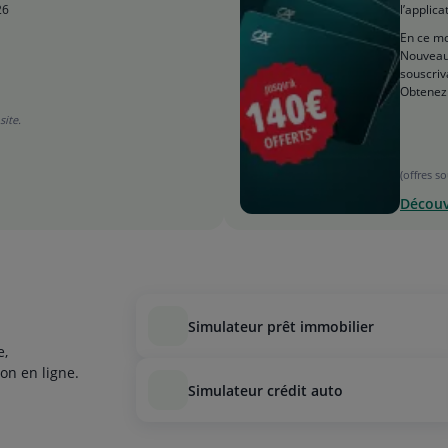
26
l’applica
En ce mo
Nouveau 
souscriv
Obtenez 
site.
(offres s
Découv
simulateur prêt immobilier
e,
on en ligne.
simulateur crédit auto