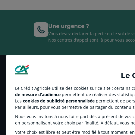
Une urgence ?
Vous devez déclarer la perte ou le vol de v
Nos centres d'appel sont là pour vous acco
Le 
Le Crédit Agricole utilise des cookies sur ce site : certains
de mesure d'audience
permettent de réaliser des statistiqu
LE CREDIT AGRICOLE
RELATION
Les
cookies de publicité personnalisée
permettent de perso
Par ailleurs, pour vous permettre de partager du contenu 
Information réglementée
Tarifs
Banque coopérative
Réclamation
Nous vous invitons à nous faire part dès à présent de vos cho
Espace sociétaire
Fonds de Ga
en personnalisant votre choix par finalité. A défaut, vous n
Charte éthique
Lettre de l’
Votre choix est libre et peut être modifié à tout moment, en
Groupe Crédit Agricole
Résiliation