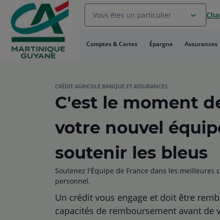
Aller
Vous êtes un particulier
Chan
au
Menu
Aller au
Comptes & Cartes
Épargne
Assurances
Contenu
Aller
au
Pied
de
CRÉDIT AGRICOLE BANQUE ET ASSURANCES
C'est le moment d
page
votre nouvel équi
soutenir les bleus
Soutenez l'Équipe de France dans les meilleures c
personnel.
Un crédit vous engage et doit être remb
capacités de remboursement avant de 