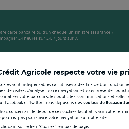
otre carte bancaire ou d’un chèque, un sinistre assurance ?
mpagner 24 heures sur 24, 7 jours sur 7.
Ouvert
Ouvert
Ouvert
Ouvert
Ouvert
Crédit Agricole respecte votre vie pr
dans
dans
dans
dans
dans
un
un
un
un
un
 cookies sont indispensables car utilisés à des fins de bon fonctionne
nouvel
nouvel
nouvel
nouvel
nouvel
es de visites, d’analyser votre navigation, et vous présenter ponctu
onglet
onglet
onglet
onglet
onglet
 BANQUE CLIENT
SITES SPECIALISES
nnaliser votre parcours, les publicités, communications et sollici
:
:
:
:
:
sur Facebook et Twitter, nous déposons des
cookies de Réseaux So
Nous rejoindre
aller
Aller
aller
aller
Aller
 et médiation
Prêt immobilier en ligne
ix concernant le dépôt de ces cookies facultatifs sur votre terminal
sur
sur
sur
sur
sur
rantie des Dépôts et de Résolution (FGDR)
Ouverture de compte
e pourrez pas poursuivre votre navigation sur notre site.
Eko
la
la
la
la
la
investisseur
 cliquant sur le lien "Cookies", en bas de page.
Tutoriels