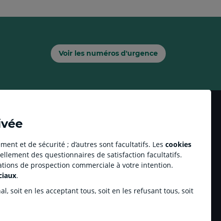
Voir les numéros d'urgence
ivée
ment et de sécurité ; d’autres sont facultatifs. Les
cookies
ellement des questionnaires de satisfaction facultatifs.
Accessibilité numérique du site
tations de prospection commerciale à votre intention.
ciaux
.
Crédit Agricole Immobilier
Plan du site
Personnes sourdes ou malentendantes
Création d’entreprise
, soit en les acceptant tous, soit en les refusant tous, soit
Accessibilité : Partiellement conforme
Simulateur prêt immobilier