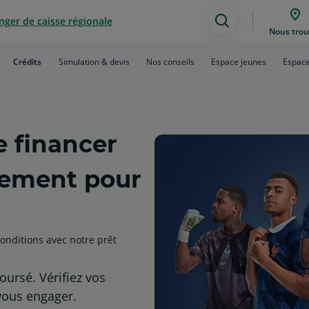
ger de caisse régionale
Assistance
Nous trou
de
Crédits
Simulation & devis
Nos conseils
Espace jeunes
Espace
recherche
e financer
pement pour
onditions avec notre prêt
oursé. Vérifiez vos
vous engager.