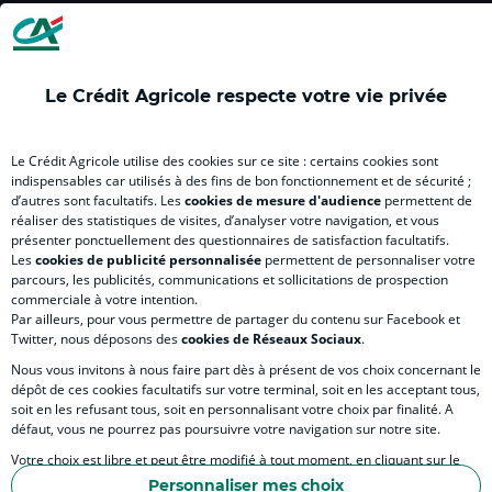
Le Crédit Agricole respecte votre vie privée
EN SAVOIR PLUS
Le Crédit Agricole utilise des cookies sur ce site : certains cookies sont
indispensables car utilisés à des fins de bon fonctionnement et de sécurité ;
d’autres sont facultatifs. Les
cookies de mesure d'audience
permettent de
SITES SPECIALISES
réaliser des statistiques de visites, d’analyser votre navigation, et vous
présenter ponctuellement des questionnaires de satisfaction facultatifs.
Les
cookies de publicité personnalisée
permettent de personnaliser votre
parcours, les publicités, communications et sollicitations de prospection
commerciale à votre intention.
Par ailleurs, pour vous permettre de partager du contenu sur Facebook et
Accessibilité numérique du site
Twitter, nous déposons des
cookies de Réseaux Sociaux
.
Nous vous invitons à nous faire part dès à présent de vos choix concernant le
dépôt de ces cookies facultatifs sur votre terminal, soit en les acceptant tous,
soit en les refusant tous, soit en personnalisant votre choix par finalité. A
MENTIONS LÉGALES
défaut, vous ne pourrez pas poursuivre votre navigation sur notre site.
COOKIES ET POLITIQUE DE PROTECTION DES DONNÉES PERSONNELLES DU SITE IN
Votre choix est libre et peut être modifié à tout moment, en cliquant sur le
lien "Cookies", en bas de page.
POLITIQUE DE PROTECTION DES DONNÉES PERSONNELLES DE LA CAISSE RÉGIONA
Personnaliser mes choix