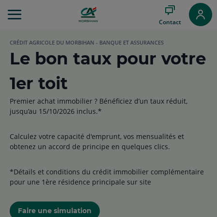
Aller
au
Contact
Menu
Aller au
CRÉDIT AGRICOLE DU MORBIHAN - BANQUE ET ASSURANCES
Contenu
Le bon taux pour votre
Aller
au
Pied
1er toit
de
page
Premier achat immobilier ? Bénéficiez d’un taux réduit,
jusqu’au 15/10/2026 inclus.*
Calculez votre capacité d'emprunt, vos mensualités et
obtenez un accord de principe en quelques clics.
*Détails et conditions du crédit immobilier complémentaire
pour une 1ère résidence principale sur site
Faire une simulation