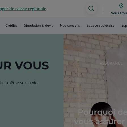
ger de caisse régionale
Assistance
Nous trou
de
Crédits
Simulation & devis
Nos conseils
Espace sociétaire
Esp
recherche
R VOUS
RUBRIQUE
ASSURANCE
DE
L'ARTICLE
t et même sur la vie
Pourquoi de
vous assurer