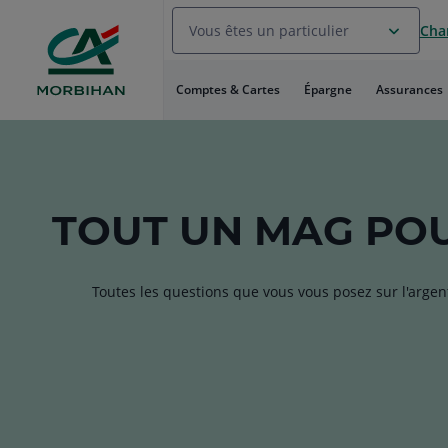
Aller
Vous êtes un particulier
Chan
au
Menu
Aller au
Comptes & Cartes
Épargne
Assurances
Contenu
Aller
au
Pied
de
page
TOUT
UN MAG
POU
Toutes les questions que vous vous posez sur l'argen