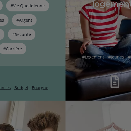
logemen
#Vie Quotidienne
es
#Argent
#Sécurité
#Carrière
hashtag
hashtag
h
#
Logement
#
Jeunes
#
ances
Budget
Epargne
RUBRIQUE
ASSURANCE