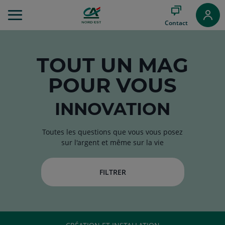
Aller
au
Contact
Menu
Aller au
Contenu
Aller
TOUT
UN MAG
au
POUR VOUS
Pied
de
page
INNOVATION
Toutes les questions que vous vous posez
sur l'argent et même sur la vie
FILTRER
RUBRIQUE