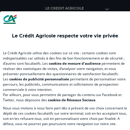
facebook
instagram
youtube
twitter
TikTok
Lin
du
du
du
du
du
du
LE CREDIT AGRICOLE
Crédit
Crédit
Crédit
Crédit
Crédit
Cré
Agricole
Agricole
Agricole
Agricole
Agricole
Agr
Nord
Nord
Nord
(
(
No
Est
Est
Est
nouvel
nouvel
Est
Le Crédit Agricole respecte votre vie privée
RELATION BANQUE CLIENT
(
(
(
onglet
onglet
(
nouvel
nouvel
nouvel
)
)
nou
Le Crédit Agricole utilise des cookies sur ce site : certains cookies sont
onglet
onglet
onglet
ong
indispensables car utilisés à des fins de bon fonctionnement et de sécurité ;
)
)
)
)
d’autres sont facultatifs. Les
cookies de mesure d'audience
permettent de
SITES SPECIALISES
réaliser des statistiques de visites, d’analyser votre navigation, et vous
présenter ponctuellement des questionnaires de satisfaction facultatifs.
Les
cookies de publicité personnalisée
permettent de personnaliser votre
parcours, les publicités, communications et sollicitations de prospection
commerciale à votre intention.
Par ailleurs, pour vous permettre de partager du contenu sur Facebook et
Accessibilité numérique du site
Twitter, nous déposons des
cookies de Réseaux Sociaux
.
Nous vous invitons à nous faire part dès à présent de vos choix concernant le
dépôt de ces cookies facultatifs sur votre terminal, soit en les acceptant tous,
soit en les refusant tous, soit en personnalisant votre choix par finalité. A
MENTIONS LÉGALES
défaut, vous ne pourrez pas poursuivre votre navigation sur notre site.
COOKIES ET POLITIQUE DE PROTECTION DES DONNÉES PERSONNELLES DU SITE IN