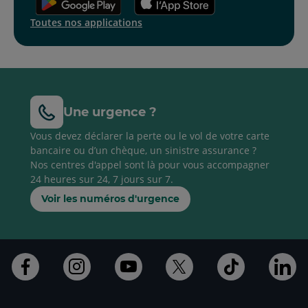
Toutes nos applications
Une urgence ?
Vous devez déclarer la perte ou le vol de votre carte
bancaire ou d’un chèque, un sinistre assurance ?
Nos centres d'appel sont là pour vous accompagner
24 heures sur 24, 7 jours sur 7.
Voir les numéros d'urgence
Ouvert
Ouvert
Ouvert
Ouvert
Ouvert
Ouv
dans
dans
dans
dans
dans
da
un
un
un
un
un
un