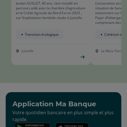
Jordan GUILLET, 40 ans, s’est installé en
L’association acco
parcours aidé avec la chambre d’agriculture
situation de handic
et le Crédit Agricole du Nord Est en 2023 ,
notamment sur le si
sur l’exploitation familiale située à Juniville.
Foyer d’hébergemen
comprenant des serr
chauffer.
Transition écologique
Cohésion et in
Juniville
Le Meix-Tierceli
Application Ma Banque
Votre quotidien bancaire en plus simple et plus
rapide.