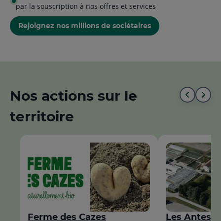
par la souscription à nos offres et services
Rejoignez nos millions de sociétaires
Nos actions sur le
Aller
All
territoire
au
à
début
la
de
fin
la
de
liste
la
list
Ferme des Cazes
Les Antes