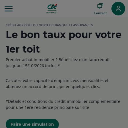
Aller
au
Contact
Menu
Aller au
CRÉDIT AGRICOLE DU NORD EST BANQUE ET ASSURANCES
Contenu
Le bon taux pour votre
Aller
au
Pied
1er toit
de
page
Premier achat immobilier ? Bénéficiez d’un taux réduit,
jusqu’au 15/10/2026 inclus.*
Calculez votre capacité d'emprunt, vos mensualités et
obtenez un accord de principe en quelques clics.
*Détails et conditions du crédit immobilier complémentaire
pour une 1ère résidence principale sur site
Faire une simulation